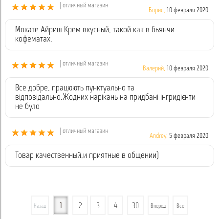
| отличный магазин
Борис,
10 февраля 2020
Мокате Айриш Крем вкусный, такой как в бьянчи
кофематах.
| отличный магазин
Валерий,
10 февраля 2020
Все добре, працюють пунктуально та
відповідально.Жодних нарікань на придбані інгридієнти
не було
| отличный магазин
Andrey,
5 февраля 2020
Товар качественный,и приятные в общении)
1
2
3
4
30
Назад
Вперед
Все