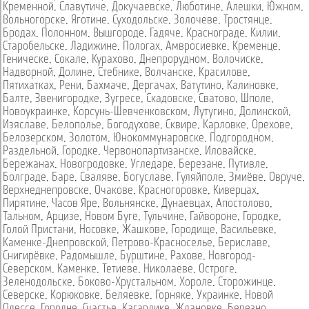
Кременной
,
Славутиче
,
Докучаевске
,
Люботине
,
Алешки
,
Южном
,
Вольногорске
,
Яготине
,
Суходольске
,
Золочеве
,
Тростянце
,
Бродах
,
Полонном
,
Вышгороде
,
Гадяче
,
Краснограде
,
Килии
,
Старобельске
,
Ладижине
,
Пологах
,
Амвросиевке
,
Кременце
,
Геническе
,
Сокале
,
Курахово
,
Днепрорудном
,
Волочиске
,
Надворной
,
Долине
,
Стебнике
,
Волчанске
,
Красилове
,
Пятихатках
,
Рени
,
Бахмаче
,
Дергачах
,
Ватутино
,
Калиновке
,
Балте
,
Звенигородке
,
Зугресе
,
Скадовске
,
Сватово
,
Шполе
,
Новоукраинке
,
Корсунь-Шевченковском
,
Лутугино
,
Долинской
,
Изяславе
,
Белополье
,
Богодухове
,
Сквире
,
Карловке
,
Орехове
,
Белозерском
,
Золотом
,
Юнокоммунаровске
,
Подгородном
,
Раздельной
,
Городке
,
Червонопартизанске
,
Иловайске
,
Бережанах
,
Новогродовке
,
Угледаре
,
Березане
,
Путивле
,
Болграде
,
Баре
,
Сваляве
,
Богуславе
,
Гуляйполе
,
Змиёве
,
Овруче
,
Верхнеднепровске
,
Очакове
,
Красногоровке
,
Киверцах
,
Пирятине
,
Часов Яре
,
Вольнянске
,
Дунаевцах
,
Апостолово
,
Тальном
,
Арцизе
,
Новом Буге
,
Тульчине
,
Гайвороне
,
Городке
,
Голой Пристани
,
Носовке
,
Жашкове
,
Городище
,
Васильевке
,
Каменке-Днепровской
,
Петрово-Красноселье
,
Бериславе
,
Снигирёвке
,
Радомышле
,
Бурштине
,
Рахове
,
Новгород-
Северском
,
Каменке
,
Тетиеве
,
Николаеве
,
Остроге
,
Зеленодольске
,
Боково-Хрустальном
,
Хороле
,
Сторожинце
,
Северске
,
Корюковке
,
Беляевке
,
Горняке
,
Украинке
,
Новой
Одессе
,
Городне
,
Счастье
,
Кагарлике
,
Ждановке
,
Березно
,