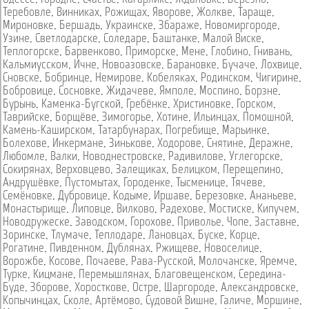
Теребовле
,
Винниках
,
Рожищах
,
Яворове
,
Жолкве
,
Тараще
,
Мироновке
,
Бершадь
,
Украинске
,
Збараже
,
Новомиргороде
,
Узине
,
Светлодарске
,
Соледаре
,
Баштанке
,
Малой Виске
,
Теплогорске
,
Барвенково
,
Приморске
,
Мене
,
Глобино
,
Гнивань
,
Кальмиусском
,
Ичне
,
Новоазовске
,
Барановке
,
Бучаче
,
Лохвице
,
Сновске
,
Бобринце
,
Немирове
,
Кобеляках
,
Родинском
,
Чигирине
,
Бобровице
,
Сосновке
,
Жидачеве
,
Ямполе
,
Моспино
,
Борзне
,
Бурынь
,
Каменка-Бугской
,
Гребёнке
,
Христиновке
,
Горском
,
Таврийске
,
Борщёве
,
Зимогорье
,
Хотине
,
Ильинцах
,
Помошной
,
Камень-Каширском
,
Татарбунарах
,
Погребище
,
Марьинке
,
Болехове
,
Инкермане
,
Зинькове
,
Ходорове
,
Снятине
,
Деражне
,
Любомле
,
Валки
,
Новоднестровске
,
Радивилове
,
Углегорске
,
Сокирянах
,
Верховцево
,
Залещиках
,
Белицком
,
Перещепино
,
Андрушёвке
,
Пустомытах
,
Городенке
,
Тысменице
,
Тячеве
,
Семёновке
,
Дубровице
,
Кодыме
,
Иршаве
,
Березовке
,
Ананьеве
,
Монастырище
,
Липовце
,
Вилково
,
Радехове
,
Мостиске
,
Кипучем
,
Новодружеске
,
Заводском
,
Горохове
,
Приволье
,
Чопе
,
Заставне
,
Зоринске
,
Тлумаче
,
Теплодаре
,
Лановцах
,
Буске
,
Корце
,
Рогатине
,
Пивденном
,
Дублянах
,
Ржищеве
,
Новоселице
,
Ворожбе
,
Косове
,
Почаеве
,
Рава-Русской
,
Молочанске
,
Яремче
,
Турке
,
Кицмане
,
Перемышлянах
,
Благовещенском
,
Середина-
Буде
,
Зборове
,
Хоросткове
,
Остре
,
Шаргороде
,
Александровске
,
Копычинцах
,
Сколе
,
Артёмово
,
Судовой Вишне
,
Галиче
,
Моршине
,