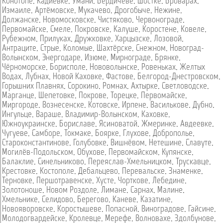
Конотопе
,
Кадиевке
,
Умани
,
Бердичеве
,
Шостке
,
Броварах
,
Измаиле
,
Артёмовске
,
Мукачево
,
Дрогобыче
,
Нежине
,
Должанске
,
Новомосковске
,
Чистяково
,
Червонограде
,
Первомайске
,
Смеле
,
Покровске
,
Калуше
,
Коростене
,
Ковеле
,
Рубежном
,
Прилуках
,
Дружковке
,
Харцызске
,
Лозовой
,
Антраците
,
Стрые
,
Коломые
,
Шахтёрске
,
Снежном
,
Новоград-
Волынском
,
Энергодаре
,
Изюме
,
Мирнограде
,
Брянке
,
Чёрноморске
,
Борисполе
,
Нововолынске
,
Ровеньках
,
Желтых
Водах
,
Лубнах
,
Новой Каховке
,
Фастове
,
Белгород-Днестровском
,
Горышних Плавнях
,
Сорокино
,
Ромнах
,
Ахтырке
,
Светловодске
,
Марганце
,
Шепетовке
,
Покрове
,
Торецке
,
Первомайске
,
Миргороде
,
Вознесенске
,
Котовске
,
Ирпене
,
Василькове
,
Дубно
,
Ингульце
,
Вараше
,
Владимир-Волынском
,
Каховке
,
Южноукраинске
,
Бориславе
,
Ясиноватой
,
Жмеринке
,
Авдеевке
,
Чугуеве
,
Самборе
,
Токмаке
,
Боярке
,
Глухове
,
Доброполье
,
Староконстантинове
,
Голубовке
,
Вишнёвом
,
Нетешине
,
Славуте
,
Могилёв-Подольском
,
Обухове
,
Первомайском
,
Купянске
,
Балаклие
,
Синельниково
,
Переяслав-Хмельницком
,
Трускавце
,
Крестовке
,
Костополе
,
Дебальцево
,
Перевальске
,
Знаменке
,
Терновке
,
Першотравенске
,
Хусте
,
Чорткове
,
Лебедине
,
Золотоноше
,
Новом Роздоле
,
Лимане
,
Сарнах
,
Малине
,
Хмельнике
,
Селидово
,
Берегово
,
Каневе
,
Казатине
,
Новояворовске
,
Коростышеве
,
Попасной
,
Виноградове
,
Гайсине
,
Молодогвардейске
,
Кролевце
,
Мерефе
,
Волновахе
,
Здолбунове
,