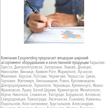
Компания Easyvending предлагает вендорам широкий
ассортимент оборудования и качественной продукции
Харькове
,
Одессе
,
Днепропетровске
,
Запорожье
,
Львове
,
Донецке
,
Николаеве
,
Виннице
,
Кривом Роге
,
Мариуполе
,
Луганске
,
Макеевке
,
Херсоне
,
Полтаве
,
Чернигове
,
Черкассах
,
Сумах
,
Горловке
,
Житомире
,
Хмельницком
,
Ровно
,
Кропивницком
,
Днепродзержинске
,
Тернополе
,
Черновцах
,
Кременчуге
,
Ивано-
Франковске
,
Луцке
,
Белой Церкви
,
Краматорске
,
Мелитополе
,
Керчи
,
Никополе
,
Славянске
,
Ужгороде
,
Бердянске
,
Алчевске
,
Северодонецке
,
Павлограде
,
Лисичанске
,
Енакиево
,
Каменец-
Подольском
,
Константиновке
,
Хрустальном
,
Александрии
,