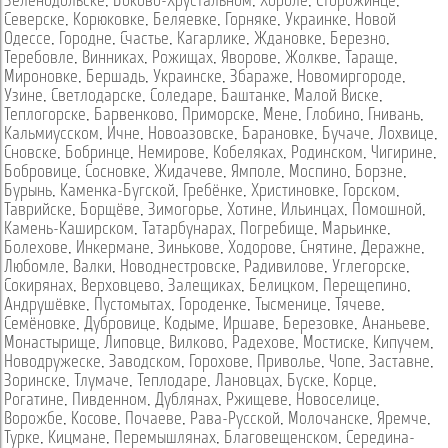
Зеленодольске
,
Боково-Хрустальном
,
Хороле
,
Сторожинце
,
Северске
,
Корюковке
,
Беляевке
,
Горняке
,
Украинке
,
Новой
Одессе
,
Городне
,
Счастье
,
Кагарлике
,
Ждановке
,
Березно
,
Теребовле
,
Винниках
,
Рожищах
,
Яворове
,
Жолкве
,
Тараще
,
Мироновке
,
Бершадь
,
Украинске
,
Збараже
,
Новомиргороде
,
Узине
,
Светлодарске
,
Соледаре
,
Баштанке
,
Малой Виске
,
Теплогорске
,
Барвенково
,
Приморске
,
Мене
,
Глобино
,
Гнивань
,
Кальмиусском
,
Ичне
,
Новоазовске
,
Барановке
,
Бучаче
,
Лохвице
,
Сновске
,
Бобринце
,
Немирове
,
Кобеляках
,
Родинском
,
Чигирине
,
Бобровице
,
Сосновке
,
Жидачеве
,
Ямполе
,
Моспино
,
Борзне
,
Бурынь
,
Каменка-Бугской
,
Гребёнке
,
Христиновке
,
Горском
,
Таврийске
,
Борщёве
,
Зимогорье
,
Хотине
,
Ильинцах
,
Помошной
,
Камень-Каширском
,
Татарбунарах
,
Погребище
,
Марьинке
,
Болехове
,
Инкермане
,
Зинькове
,
Ходорове
,
Снятине
,
Деражне
,
Любомле
,
Валки
,
Новоднестровске
,
Радивилове
,
Углегорске
,
Сокирянах
,
Верховцево
,
Залещиках
,
Белицком
,
Перещепино
,
Андрушёвке
,
Пустомытах
,
Городенке
,
Тысменице
,
Тячеве
,
Семёновке
,
Дубровице
,
Кодыме
,
Иршаве
,
Березовке
,
Ананьеве
,
Монастырище
,
Липовце
,
Вилково
,
Радехове
,
Мостиске
,
Кипучем
,
Новодружеске
,
Заводском
,
Горохове
,
Приволье
,
Чопе
,
Заставне
,
Зоринске
,
Тлумаче
,
Теплодаре
,
Лановцах
,
Буске
,
Корце
,
Рогатине
,
Пивденном
,
Дублянах
,
Ржищеве
,
Новоселице
,
Ворожбе
,
Косове
,
Почаеве
,
Рава-Русской
,
Молочанске
,
Яремче
,
Турке
,
Кицмане
,
Перемышлянах
,
Благовещенском
,
Середина-