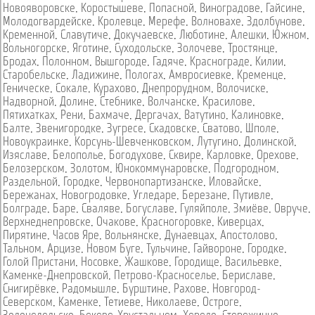
Новояворовске
,
Коростышеве
,
Попасной
,
Виноградове
,
Гайсине
,
Молодогвардейске
,
Кролевце
,
Мерефе
,
Волновахе
,
Здолбунове
,
Кременной
,
Славутиче
,
Докучаевске
,
Люботине
,
Алешки
,
Южном
,
Вольногорске
,
Яготине
,
Суходольске
,
Золочеве
,
Тростянце
,
Бродах
,
Полонном
,
Вышгороде
,
Гадяче
,
Краснограде
,
Килии
,
Старобельске
,
Ладижине
,
Пологах
,
Амвросиевке
,
Кременце
,
Геническе
,
Сокале
,
Курахово
,
Днепрорудном
,
Волочиске
,
Надворной
,
Долине
,
Стебнике
,
Волчанске
,
Красилове
,
Пятихатках
,
Рени
,
Бахмаче
,
Дергачах
,
Ватутино
,
Калиновке
,
Балте
,
Звенигородке
,
Зугресе
,
Скадовске
,
Сватово
,
Шполе
,
Новоукраинке
,
Корсунь-Шевченковском
,
Лутугино
,
Долинской
,
Изяславе
,
Белополье
,
Богодухове
,
Сквире
,
Карловке
,
Орехове
,
Белозерском
,
Золотом
,
Юнокоммунаровске
,
Подгородном
,
Раздельной
,
Городке
,
Червонопартизанске
,
Иловайске
,
Бережанах
,
Новогродовке
,
Угледаре
,
Березане
,
Путивле
,
Болграде
,
Баре
,
Сваляве
,
Богуславе
,
Гуляйполе
,
Змиёве
,
Овруче
,
Верхнеднепровске
,
Очакове
,
Красногоровке
,
Киверцах
,
Пирятине
,
Часов Яре
,
Вольнянске
,
Дунаевцах
,
Апостолово
,
Тальном
,
Арцизе
,
Новом Буге
,
Тульчине
,
Гайвороне
,
Городке
,
Голой Пристани
,
Носовке
,
Жашкове
,
Городище
,
Васильевке
,
Каменке-Днепровской
,
Петрово-Красноселье
,
Бериславе
,
Снигирёвке
,
Радомышле
,
Бурштине
,
Рахове
,
Новгород-
Северском
,
Каменке
,
Тетиеве
,
Николаеве
,
Остроге
,