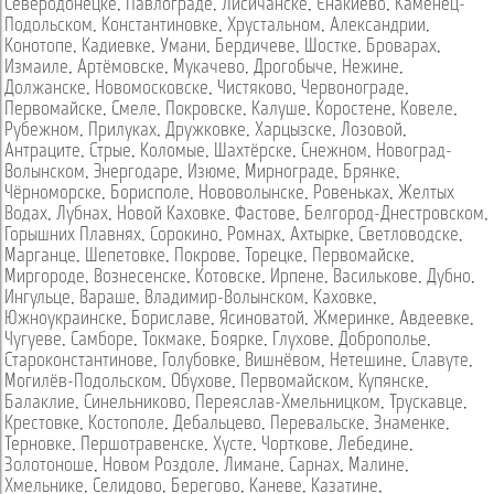
Северодонецке
,
Павлограде
,
Лисичанске
,
Енакиево
,
Каменец-
Подольском
,
Константиновке
,
Хрустальном
,
Александрии
,
Конотопе
,
Кадиевке
,
Умани
,
Бердичеве
,
Шостке
,
Броварах
,
Измаиле
,
Артёмовске
,
Мукачево
,
Дрогобыче
,
Нежине
,
Должанске
,
Новомосковске
,
Чистяково
,
Червонограде
,
Первомайске
,
Смеле
,
Покровске
,
Калуше
,
Коростене
,
Ковеле
,
Рубежном
,
Прилуках
,
Дружковке
,
Харцызске
,
Лозовой
,
Антраците
,
Стрые
,
Коломые
,
Шахтёрске
,
Снежном
,
Новоград-
Волынском
,
Энергодаре
,
Изюме
,
Мирнограде
,
Брянке
,
Чёрноморске
,
Борисполе
,
Нововолынске
,
Ровеньках
,
Желтых
Водах
,
Лубнах
,
Новой Каховке
,
Фастове
,
Белгород-Днестровском
,
Горышних Плавнях
,
Сорокино
,
Ромнах
,
Ахтырке
,
Светловодске
,
Марганце
,
Шепетовке
,
Покрове
,
Торецке
,
Первомайске
,
Миргороде
,
Вознесенске
,
Котовске
,
Ирпене
,
Василькове
,
Дубно
,
Ингульце
,
Вараше
,
Владимир-Волынском
,
Каховке
,
Южноукраинске
,
Бориславе
,
Ясиноватой
,
Жмеринке
,
Авдеевке
,
Чугуеве
,
Самборе
,
Токмаке
,
Боярке
,
Глухове
,
Доброполье
,
Староконстантинове
,
Голубовке
,
Вишнёвом
,
Нетешине
,
Славуте
,
Могилёв-Подольском
,
Обухове
,
Первомайском
,
Купянске
,
Балаклие
,
Синельниково
,
Переяслав-Хмельницком
,
Трускавце
,
Крестовке
,
Костополе
,
Дебальцево
,
Перевальске
,
Знаменке
,
Терновке
,
Першотравенске
,
Хусте
,
Чорткове
,
Лебедине
,
Золотоноше
,
Новом Роздоле
,
Лимане
,
Сарнах
,
Малине
,
Хмельнике
,
Селидово
,
Берегово
,
Каневе
,
Казатине
,