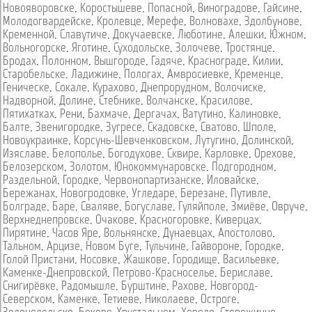
Новояворовске
,
Коростышеве
,
Попасной
,
Виноградове
,
Гайсине
,
Молодогвардейске
,
Кролевце
,
Мерефе
,
Волновахе
,
Здолбунове
,
Кременной
,
Славутиче
,
Докучаевске
,
Люботине
,
Алешки
,
Южном
,
Вольногорске
,
Яготине
,
Суходольске
,
Золочеве
,
Тростянце
,
Бродах
,
Полонном
,
Вышгороде
,
Гадяче
,
Краснограде
,
Килии
,
Старобельске
,
Ладижине
,
Пологах
,
Амвросиевке
,
Кременце
,
Геническе
,
Сокале
,
Курахово
,
Днепрорудном
,
Волочиске
,
Надворной
,
Долине
,
Стебнике
,
Волчанске
,
Красилове
,
Пятихатках
,
Рени
,
Бахмаче
,
Дергачах
,
Ватутино
,
Калиновке
,
Балте
,
Звенигородке
,
Зугресе
,
Скадовске
,
Сватово
,
Шполе
,
Новоукраинке
,
Корсунь-Шевченковском
,
Лутугино
,
Долинской
,
Изяславе
,
Белополье
,
Богодухове
,
Сквире
,
Карловке
,
Орехове
,
Белозерском
,
Золотом
,
Юнокоммунаровске
,
Подгородном
,
Раздельной
,
Городке
,
Червонопартизанске
,
Иловайске
,
Бережанах
,
Новогродовке
,
Угледаре
,
Березане
,
Путивле
,
Болграде
,
Баре
,
Сваляве
,
Богуславе
,
Гуляйполе
,
Змиёве
,
Овруче
,
Верхнеднепровске
,
Очакове
,
Красногоровке
,
Киверцах
,
Пирятине
,
Часов Яре
,
Вольнянске
,
Дунаевцах
,
Апостолово
,
Тальном
,
Арцизе
,
Новом Буге
,
Тульчине
,
Гайвороне
,
Городке
,
Голой Пристани
,
Носовке
,
Жашкове
,
Городище
,
Васильевке
,
Каменке-Днепровской
,
Петрово-Красноселье
,
Бериславе
,
Снигирёвке
,
Радомышле
,
Бурштине
,
Рахове
,
Новгород-
Северском
,
Каменке
,
Тетиеве
,
Николаеве
,
Остроге
,