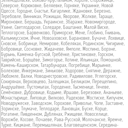
Зеленодольске
,
Боково-Хрустальном
,
Хороле
,
Сторожинце
,
Северске
,
Корюковке
,
Беляевке
,
Горняке
,
Украинке
,
Новой
Одессе
,
Городне
,
Счастье
,
Кагарлике
,
Ждановке
,
Березно
,
Теребовле
,
Винниках
,
Рожищах
,
Яворове
,
Жолкве
,
Тараще
,
Мироновке
,
Бершадь
,
Украинске
,
Збараже
,
Новомиргороде
,
Узине
,
Светлодарске
,
Соледаре
,
Баштанке
,
Малой Виске
,
Теплогорске
,
Барвенково
,
Приморске
,
Мене
,
Глобино
,
Гнивань
,
Кальмиусском
,
Ичне
,
Новоазовске
,
Барановке
,
Бучаче
,
Лохвице
,
Сновске
,
Бобринце
,
Немирове
,
Кобеляках
,
Родинском
,
Чигирине
,
Бобровице
,
Сосновке
,
Жидачеве
,
Ямполе
,
Моспино
,
Борзне
,
Бурынь
,
Каменка-Бугской
,
Гребёнке
,
Христиновке
,
Горском
,
Таврийске
,
Борщёве
,
Зимогорье
,
Хотине
,
Ильинцах
,
Помошной
,
Камень-Каширском
,
Татарбунарах
,
Погребище
,
Марьинке
,
Болехове
,
Инкермане
,
Зинькове
,
Ходорове
,
Снятине
,
Деражне
,
Любомле
,
Валки
,
Новоднестровске
,
Радивилове
,
Углегорске
,
Сокирянах
,
Верховцево
,
Залещиках
,
Белицком
,
Перещепино
,
Андрушёвке
,
Пустомытах
,
Городенке
,
Тысменице
,
Тячеве
,
Семёновке
,
Дубровице
,
Кодыме
,
Иршаве
,
Березовке
,
Ананьеве
,
Монастырище
,
Липовце
,
Вилково
,
Радехове
,
Мостиске
,
Кипучем
,
Новодружеске
,
Заводском
,
Горохове
,
Приволье
,
Чопе
,
Заставне
,
Зоринске
,
Тлумаче
,
Теплодаре
,
Лановцах
,
Буске
,
Корце
,
Рогатине
,
Пивденном
,
Дублянах
,
Ржищеве
,
Новоселице
,
Ворожбе
,
Косове
,
Почаеве
,
Рава-Русской
,
Молочанске
,
Яремче
,
Турке
,
Кицмане
,
Перемышлянах
,
Благовещенском
,
Середина-