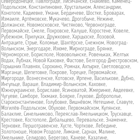
Северодонецке
,
Павлограде
,
Лисичанске
,
Енакиево
,
Каменец-
Подольском
,
Константиновке
,
Хрустальном
,
Александрии
,
Конотопе
,
Кадиевке
,
Умани
,
Бердичеве
,
Шостке
,
Броварах
,
Измаиле
,
Артёмовске
,
Мукачево
,
Дрогобыче
,
Нежине
,
Должанске
,
Новомосковске
,
Чистяково
,
Червонограде
,
Первомайске
,
Смеле
,
Покровске
,
Калуше
,
Коростене
,
Ковеле
,
Рубежном
,
Прилуках
,
Дружковке
,
Харцызске
,
Лозовой
,
Антраците
,
Стрые
,
Коломые
,
Шахтёрске
,
Снежном
,
Новоград-
Волынском
,
Энергодаре
,
Изюме
,
Мирнограде
,
Брянке
,
Чёрноморске
,
Борисполе
,
Нововолынске
,
Ровеньках
,
Желтых
Водах
,
Лубнах
,
Новой Каховке
,
Фастове
,
Белгород-Днестровском
,
Горышних Плавнях
,
Сорокино
,
Ромнах
,
Ахтырке
,
Светловодске
,
Марганце
,
Шепетовке
,
Покрове
,
Торецке
,
Первомайске
,
Миргороде
,
Вознесенске
,
Котовске
,
Ирпене
,
Василькове
,
Дубно
,
Ингульце
,
Вараше
,
Владимир-Волынском
,
Каховке
,
Южноукраинске
,
Бориславе
,
Ясиноватой
,
Жмеринке
,
Авдеевке
,
Чугуеве
,
Самборе
,
Токмаке
,
Боярке
,
Глухове
,
Доброполье
,
Староконстантинове
,
Голубовке
,
Вишнёвом
,
Нетешине
,
Славуте
,
Могилёв-Подольском
,
Обухове
,
Первомайском
,
Купянске
,
Балаклие
,
Синельниково
,
Переяслав-Хмельницком
,
Трускавце
,
Крестовке
,
Костополе
,
Дебальцево
,
Перевальске
,
Знаменке
,
Терновке
,
Першотравенске
,
Хусте
,
Чорткове
,
Лебедине
,
Золотоноше
,
Новом Роздоле
,
Лимане
,
Сарнах
,
Малине
,
Хмельнике
,
Селидово
,
Берегово
,
Каневе
,
Казатине
,