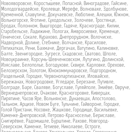
Новояворовске
,
Коростышеве
,
Попасной
,
Виноградове
,
Гайсине
,
Молодогвардейске
,
Кролевце
,
Мерефе
,
Волновахе
,
Здолбунове
,
Кременной
,
Славутиче
,
Докучаевске
,
Люботине
,
Алешки
,
Южном
,
Вольногорске
,
Яготине
,
Суходольске
,
Золочеве
,
Тростянце
,
Бродах
,
Полонном
,
Вышгороде
,
Гадяче
,
Краснограде
,
Килии
,
Старобельске
,
Ладижине
,
Пологах
,
Амвросиевке
,
Кременце
,
Геническе
,
Сокале
,
Курахово
,
Днепрорудном
,
Волочиске
,
Надворной
,
Долине
,
Стебнике
,
Волчанске
,
Красилове
,
Пятихатках
,
Рени
,
Бахмаче
,
Дергачах
,
Ватутино
,
Калиновке
,
Балте
,
Звенигородке
,
Зугресе
,
Скадовске
,
Сватово
,
Шполе
,
Новоукраинке
,
Корсунь-Шевченковском
,
Лутугино
,
Долинской
,
Изяславе
,
Белополье
,
Богодухове
,
Сквире
,
Карловке
,
Орехове
,
Белозерском
,
Золотом
,
Юнокоммунаровске
,
Подгородном
,
Раздельной
,
Городке
,
Червонопартизанске
,
Иловайске
,
Бережанах
,
Новогродовке
,
Угледаре
,
Березане
,
Путивле
,
Болграде
,
Баре
,
Сваляве
,
Богуславе
,
Гуляйполе
,
Змиёве
,
Овруче
,
Верхнеднепровске
,
Очакове
,
Красногоровке
,
Киверцах
,
Пирятине
,
Часов Яре
,
Вольнянске
,
Дунаевцах
,
Апостолово
,
Тальном
,
Арцизе
,
Новом Буге
,
Тульчине
,
Гайвороне
,
Городке
,
Голой Пристани
,
Носовке
,
Жашкове
,
Городище
,
Васильевке
,
Каменке-Днепровской
,
Петрово-Красноселье
,
Бериславе
,
Снигирёвке
,
Радомышле
,
Бурштине
,
Рахове
,
Новгород-
Северском
,
Каменке
,
Тетиеве
,
Николаеве
,
Остроге
,