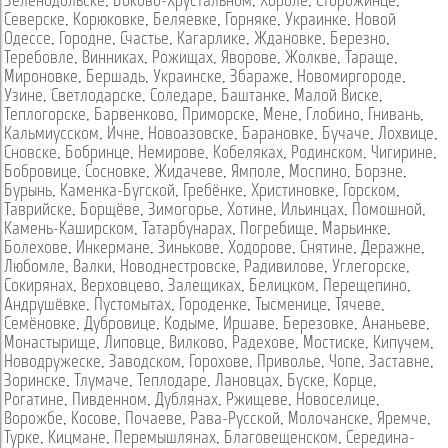
Зеленодольске
,
Боково-Хрустальном
,
Хороле
,
Сторожинце
,
Северске
,
Корюковке
,
Беляевке
,
Горняке
,
Украинке
,
Новой
Одессе
,
Городне
,
Счастье
,
Кагарлике
,
Ждановке
,
Березно
,
Теребовле
,
Винниках
,
Рожищах
,
Яворове
,
Жолкве
,
Тараще
,
Мироновке
,
Бершадь
,
Украинске
,
Збараже
,
Новомиргороде
,
Узине
,
Светлодарске
,
Соледаре
,
Баштанке
,
Малой Виске
,
Теплогорске
,
Барвенково
,
Приморске
,
Мене
,
Глобино
,
Гнивань
,
Кальмиусском
,
Ичне
,
Новоазовске
,
Барановке
,
Бучаче
,
Лохвице
,
Сновске
,
Бобринце
,
Немирове
,
Кобеляках
,
Родинском
,
Чигирине
,
Бобровице
,
Сосновке
,
Жидачеве
,
Ямполе
,
Моспино
,
Борзне
,
Бурынь
,
Каменка-Бугской
,
Гребёнке
,
Христиновке
,
Горском
,
Таврийске
,
Борщёве
,
Зимогорье
,
Хотине
,
Ильинцах
,
Помошной
,
Камень-Каширском
,
Татарбунарах
,
Погребище
,
Марьинке
,
Болехове
,
Инкермане
,
Зинькове
,
Ходорове
,
Снятине
,
Деражне
,
Любомле
,
Валки
,
Новоднестровске
,
Радивилове
,
Углегорске
,
Сокирянах
,
Верховцево
,
Залещиках
,
Белицком
,
Перещепино
,
Андрушёвке
,
Пустомытах
,
Городенке
,
Тысменице
,
Тячеве
,
Семёновке
,
Дубровице
,
Кодыме
,
Иршаве
,
Березовке
,
Ананьеве
,
Монастырище
,
Липовце
,
Вилково
,
Радехове
,
Мостиске
,
Кипучем
,
Новодружеске
,
Заводском
,
Горохове
,
Приволье
,
Чопе
,
Заставне
,
Зоринске
,
Тлумаче
,
Теплодаре
,
Лановцах
,
Буске
,
Корце
,
Рогатине
,
Пивденном
,
Дублянах
,
Ржищеве
,
Новоселице
,
Ворожбе
,
Косове
,
Почаеве
,
Рава-Русской
,
Молочанске
,
Яремче
,
Турке
,
Кицмане
,
Перемышлянах
,
Благовещенском
,
Середина-