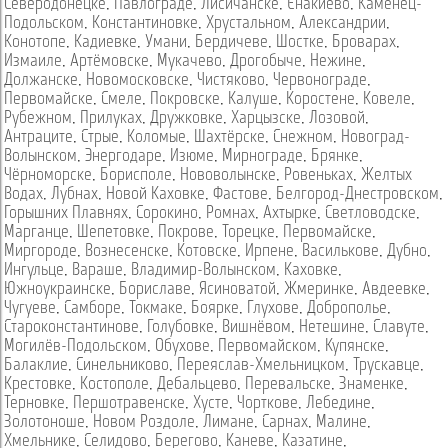
Северодонецке
,
Павлограде
,
Лисичанске
,
Енакиево
,
Каменец-
Подольском
,
Константиновке
,
Хрустальном
,
Александрии
,
Конотопе
,
Кадиевке
,
Умани
,
Бердичеве
,
Шостке
,
Броварах
,
Измаиле
,
Артёмовске
,
Мукачево
,
Дрогобыче
,
Нежине
,
Должанске
,
Новомосковске
,
Чистяково
,
Червонограде
,
Первомайске
,
Смеле
,
Покровске
,
Калуше
,
Коростене
,
Ковеле
,
Рубежном
,
Прилуках
,
Дружковке
,
Харцызске
,
Лозовой
,
Антраците
,
Стрые
,
Коломые
,
Шахтёрске
,
Снежном
,
Новоград-
Волынском
,
Энергодаре
,
Изюме
,
Мирнограде
,
Брянке
,
Чёрноморске
,
Борисполе
,
Нововолынске
,
Ровеньках
,
Желтых
Водах
,
Лубнах
,
Новой Каховке
,
Фастове
,
Белгород-Днестровском
,
Горышних Плавнях
,
Сорокино
,
Ромнах
,
Ахтырке
,
Светловодске
,
Марганце
,
Шепетовке
,
Покрове
,
Торецке
,
Первомайске
,
Миргороде
,
Вознесенске
,
Котовске
,
Ирпене
,
Василькове
,
Дубно
,
Ингульце
,
Вараше
,
Владимир-Волынском
,
Каховке
,
Южноукраинске
,
Бориславе
,
Ясиноватой
,
Жмеринке
,
Авдеевке
,
Чугуеве
,
Самборе
,
Токмаке
,
Боярке
,
Глухове
,
Доброполье
,
Староконстантинове
,
Голубовке
,
Вишнёвом
,
Нетешине
,
Славуте
,
Могилёв-Подольском
,
Обухове
,
Первомайском
,
Купянске
,
Балаклие
,
Синельниково
,
Переяслав-Хмельницком
,
Трускавце
,
Крестовке
,
Костополе
,
Дебальцево
,
Перевальске
,
Знаменке
,
Терновке
,
Першотравенске
,
Хусте
,
Чорткове
,
Лебедине
,
Золотоноше
,
Новом Роздоле
,
Лимане
,
Сарнах
,
Малине
,
Хмельнике
,
Селидово
,
Берегово
,
Каневе
,
Казатине
,