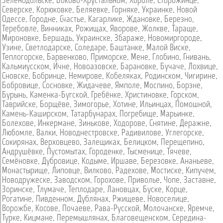
Зеленодольске
,
Боково-Хрустальном
,
Хороле
,
Сторожинце
,
Северске
,
Корюковке
,
Беляевке
,
Горняке
,
Украинке
,
Новой
Одессе
,
Городне
,
Счастье
,
Кагарлике
,
Ждановке
,
Березно
,
Теребовле
,
Винниках
,
Рожищах
,
Яворове
,
Жолкве
,
Тараще
,
Мироновке
,
Бершадь
,
Украинске
,
Збараже
,
Новомиргороде
,
Узине
,
Светлодарске
,
Соледаре
,
Баштанке
,
Малой Виске
,
Теплогорске
,
Барвенково
,
Приморске
,
Мене
,
Глобино
,
Гнивань
,
Кальмиусском
,
Ичне
,
Новоазовске
,
Барановке
,
Бучаче
,
Лохвице
,
Сновске
,
Бобринце
,
Немирове
,
Кобеляках
,
Родинском
,
Чигирине
,
Бобровице
,
Сосновке
,
Жидачеве
,
Ямполе
,
Моспино
,
Борзне
,
Бурынь
,
Каменка-Бугской
,
Гребёнке
,
Христиновке
,
Горском
,
Таврийске
,
Борщёве
,
Зимогорье
,
Хотине
,
Ильинцах
,
Помошной
,
Камень-Каширском
,
Татарбунарах
,
Погребище
,
Марьинке
,
Болехове
,
Инкермане
,
Зинькове
,
Ходорове
,
Снятине
,
Деражне
,
Любомле
,
Валки
,
Новоднестровске
,
Радивилове
,
Углегорске
,
Сокирянах
,
Верховцево
,
Залещиках
,
Белицком
,
Перещепино
,
Андрушёвке
,
Пустомытах
,
Городенке
,
Тысменице
,
Тячеве
,
Семёновке
,
Дубровице
,
Кодыме
,
Иршаве
,
Березовке
,
Ананьеве
,
Монастырище
,
Липовце
,
Вилково
,
Радехове
,
Мостиске
,
Кипучем
,
Новодружеске
,
Заводском
,
Горохове
,
Приволье
,
Чопе
,
Заставне
,
Зоринске
,
Тлумаче
,
Теплодаре
,
Лановцах
,
Буске
,
Корце
,
Рогатине
,
Пивденном
,
Дублянах
,
Ржищеве
,
Новоселице
,
Ворожбе
,
Косове
,
Почаеве
,
Рава-Русской
,
Молочанске
,
Яремче
,
Турке
,
Кицмане
,
Перемышлянах
,
Благовещенском
,
Середина-