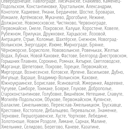
Северодонецке
,
Павлограде
,
Лисичанске
,
Енакиево
,
Каменец-
Подольском
,
Константиновке
,
Хрустальном
,
Александрии
,
Конотопе
,
Кадиевке
,
Умани
,
Бердичеве
,
Шостке
,
Броварах
,
Измаиле
,
Артёмовске
,
Мукачево
,
Дрогобыче
,
Нежине
,
Должанске
,
Новомосковске
,
Чистяково
,
Червонограде
,
Первомайске
,
Смеле
,
Покровске
,
Калуше
,
Коростене
,
Ковеле
,
Рубежном
,
Прилуках
,
Дружковке
,
Харцызске
,
Лозовой
,
Антраците
,
Стрые
,
Коломые
,
Шахтёрске
,
Снежном
,
Новоград-
Волынском
,
Энергодаре
,
Изюме
,
Мирнограде
,
Брянке
,
Чёрноморске
,
Борисполе
,
Нововолынске
,
Ровеньках
,
Желтых
Водах
,
Лубнах
,
Новой Каховке
,
Фастове
,
Белгород-Днестровском
,
Горышних Плавнях
,
Сорокино
,
Ромнах
,
Ахтырке
,
Светловодске
,
Марганце
,
Шепетовке
,
Покрове
,
Торецке
,
Первомайске
,
Миргороде
,
Вознесенске
,
Котовске
,
Ирпене
,
Василькове
,
Дубно
,
Ингульце
,
Вараше
,
Владимир-Волынском
,
Каховке
,
Южноукраинске
,
Бориславе
,
Ясиноватой
,
Жмеринке
,
Авдеевке
,
Чугуеве
,
Самборе
,
Токмаке
,
Боярке
,
Глухове
,
Доброполье
,
Староконстантинове
,
Голубовке
,
Вишнёвом
,
Нетешине
,
Славуте
,
Могилёв-Подольском
,
Обухове
,
Первомайском
,
Купянске
,
Балаклие
,
Синельниково
,
Переяслав-Хмельницком
,
Трускавце
,
Крестовке
,
Костополе
,
Дебальцево
,
Перевальске
,
Знаменке
,
Терновке
,
Першотравенске
,
Хусте
,
Чорткове
,
Лебедине
,
Золотоноше
,
Новом Роздоле
,
Лимане
,
Сарнах
,
Малине
,
Хмельнике
,
Селидово
,
Берегово
,
Каневе
,
Казатине
,