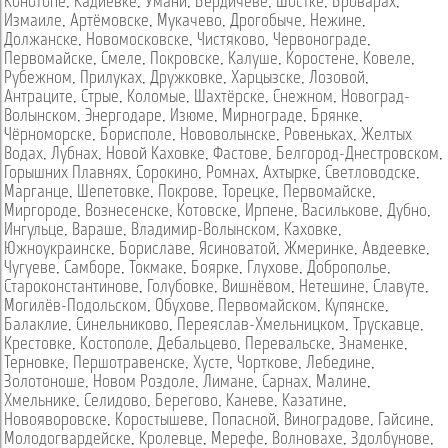
Конотопе
,
Кадиевке
,
Умани
,
Бердичеве
,
Шостке
,
Броварах
,
Измаиле
,
Артёмовске
,
Мукачево
,
Дрогобыче
,
Нежине
,
Должанске
,
Новомосковске
,
Чистяково
,
Червонограде
,
Первомайске
,
Смеле
,
Покровске
,
Калуше
,
Коростене
,
Ковеле
,
Рубежном
,
Прилуках
,
Дружковке
,
Харцызске
,
Лозовой
,
Антраците
,
Стрые
,
Коломые
,
Шахтёрске
,
Снежном
,
Новоград-
Волынском
,
Энергодаре
,
Изюме
,
Мирнограде
,
Брянке
,
Чёрноморске
,
Борисполе
,
Нововолынске
,
Ровеньках
,
Желтых
Водах
,
Лубнах
,
Новой Каховке
,
Фастове
,
Белгород-Днестровском
,
Горышних Плавнях
,
Сорокино
,
Ромнах
,
Ахтырке
,
Светловодске
,
Марганце
,
Шепетовке
,
Покрове
,
Торецке
,
Первомайске
,
Миргороде
,
Вознесенске
,
Котовске
,
Ирпене
,
Василькове
,
Дубно
,
Ингульце
,
Вараше
,
Владимир-Волынском
,
Каховке
,
Южноукраинске
,
Бориславе
,
Ясиноватой
,
Жмеринке
,
Авдеевке
,
Чугуеве
,
Самборе
,
Токмаке
,
Боярке
,
Глухове
,
Доброполье
,
Староконстантинове
,
Голубовке
,
Вишнёвом
,
Нетешине
,
Славуте
,
Могилёв-Подольском
,
Обухове
,
Первомайском
,
Купянске
,
Балаклие
,
Синельниково
,
Переяслав-Хмельницком
,
Трускавце
,
Крестовке
,
Костополе
,
Дебальцево
,
Перевальске
,
Знаменке
,
Терновке
,
Першотравенске
,
Хусте
,
Чорткове
,
Лебедине
,
Золотоноше
,
Новом Роздоле
,
Лимане
,
Сарнах
,
Малине
,
Хмельнике
,
Селидово
,
Берегово
,
Каневе
,
Казатине
,
Новояворовске
,
Коростышеве
,
Попасной
,
Виноградове
,
Гайсине
,
Молодогвардейске
,
Кролевце
,
Мерефе
,
Волновахе
,
Здолбунове
,