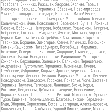
Теребовле
,
Винниках
,
Рожищах
,
Яворове
,
Жолкве
,
Тараще
,
Мироновке
,
Бершадь
,
Украинске
,
Збараже
,
Новомиргороде
,
Узине
,
Светлодарске
,
Соледаре
,
Баштанке
,
Малой Виске
,
Теплогорске
,
Барвенково
,
Приморске
,
Мене
,
Глобино
,
Гнивань
,
Кальмиусском
,
Ичне
,
Новоазовске
,
Барановке
,
Бучаче
,
Лохвице
,
Сновске
,
Бобринце
,
Немирове
,
Кобеляках
,
Родинском
,
Чигирине
,
Бобровице
,
Сосновке
,
Жидачеве
,
Ямполе
,
Моспино
,
Борзне
,
Бурынь
,
Каменка-Бугской
,
Гребёнке
,
Христиновке
,
Горском
,
Таврийске
,
Борщёве
,
Зимогорье
,
Хотине
,
Ильинцах
,
Помошной
,
Камень-Каширском
,
Татарбунарах
,
Погребище
,
Марьинке
,
Болехове
,
Инкермане
,
Зинькове
,
Ходорове
,
Снятине
,
Деражне
,
Любомле
,
Валки
,
Новоднестровске
,
Радивилове
,
Углегорске
,
Сокирянах
,
Верховцево
,
Залещиках
,
Белицком
,
Перещепино
,
Андрушёвке
,
Пустомытах
,
Городенке
,
Тысменице
,
Тячеве
,
Семёновке
,
Дубровице
,
Кодыме
,
Иршаве
,
Березовке
,
Ананьеве
,
Монастырище
,
Липовце
,
Вилково
,
Радехове
,
Мостиске
,
Кипучем
,
Новодружеске
,
Заводском
,
Горохове
,
Приволье
,
Чопе
,
Заставне
,
Зоринске
,
Тлумаче
,
Теплодаре
,
Лановцах
,
Буске
,
Корце
,
Рогатине
,
Пивденном
,
Дублянах
,
Ржищеве
,
Новоселице
,
Ворожбе
,
Косове
,
Почаеве
,
Рава-Русской
,
Молочанске
,
Яремче
,
Турке
,
Кицмане
,
Перемышлянах
,
Благовещенском
,
Середина-
Буде
,
Зборове
,
Хоросткове
,
Остре
,
Шаргороде
,
Александровске
,
Копычинцах
,
Сколе
,
Артёмово
,
Судовой Вишне
,
Галиче
,
Моршине
,