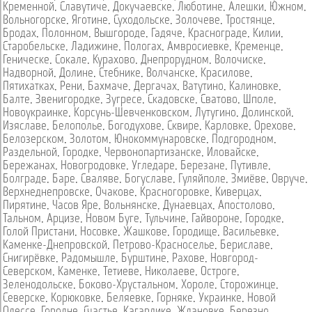
Кременной
,
Славутиче
,
Докучаевске
,
Люботине
,
Алешки
,
Южном
,
Вольногорске
,
Яготине
,
Суходольске
,
Золочеве
,
Тростянце
,
Бродах
,
Полонном
,
Вышгороде
,
Гадяче
,
Краснограде
,
Килии
,
Старобельске
,
Ладижине
,
Пологах
,
Амвросиевке
,
Кременце
,
Геническе
,
Сокале
,
Курахово
,
Днепрорудном
,
Волочиске
,
Надворной
,
Долине
,
Стебнике
,
Волчанске
,
Красилове
,
Пятихатках
,
Рени
,
Бахмаче
,
Дергачах
,
Ватутино
,
Калиновке
,
Балте
,
Звенигородке
,
Зугресе
,
Скадовске
,
Сватово
,
Шполе
,
Новоукраинке
,
Корсунь-Шевченковском
,
Лутугино
,
Долинской
,
Изяславе
,
Белополье
,
Богодухове
,
Сквире
,
Карловке
,
Орехове
,
Белозерском
,
Золотом
,
Юнокоммунаровске
,
Подгородном
,
Раздельной
,
Городке
,
Червонопартизанске
,
Иловайске
,
Бережанах
,
Новогродовке
,
Угледаре
,
Березане
,
Путивле
,
Болграде
,
Баре
,
Сваляве
,
Богуславе
,
Гуляйполе
,
Змиёве
,
Овруче
,
Верхнеднепровске
,
Очакове
,
Красногоровке
,
Киверцах
,
Пирятине
,
Часов Яре
,
Вольнянске
,
Дунаевцах
,
Апостолово
,
Тальном
,
Арцизе
,
Новом Буге
,
Тульчине
,
Гайвороне
,
Городке
,
Голой Пристани
,
Носовке
,
Жашкове
,
Городище
,
Васильевке
,
Каменке-Днепровской
,
Петрово-Красноселье
,
Бериславе
,
Снигирёвке
,
Радомышле
,
Бурштине
,
Рахове
,
Новгород-
Северском
,
Каменке
,
Тетиеве
,
Николаеве
,
Остроге
,
Зеленодольске
,
Боково-Хрустальном
,
Хороле
,
Сторожинце
,
Северске
,
Корюковке
,
Беляевке
,
Горняке
,
Украинке
,
Новой
Одессе
,
Городне
,
Счастье
,
Кагарлике
,
Ждановке
,
Березно
,