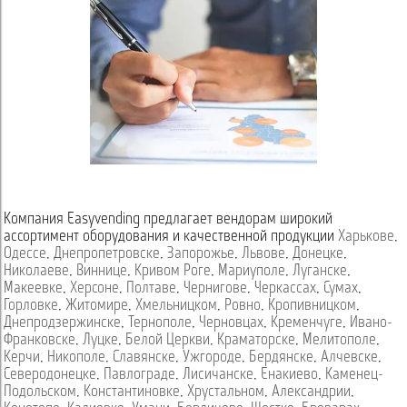
Компания Easyvending предлагает вендорам широкий
ассортимент оборудования и качественной продукции
Харькове
,
Одессе
,
Днепропетровске
,
Запорожье
,
Львове
,
Донецке
,
Николаеве
,
Виннице
,
Кривом Роге
,
Мариуполе
,
Луганске
,
Макеевке
,
Херсоне
,
Полтаве
,
Чернигове
,
Черкассах
,
Сумах
,
Горловке
,
Житомире
,
Хмельницком
,
Ровно
,
Кропивницком
,
Днепродзержинске
,
Тернополе
,
Черновцах
,
Кременчуге
,
Ивано-
Франковске
,
Луцке
,
Белой Церкви
,
Краматорске
,
Мелитополе
,
Керчи
,
Никополе
,
Славянске
,
Ужгороде
,
Бердянске
,
Алчевске
,
Северодонецке
,
Павлограде
,
Лисичанске
,
Енакиево
,
Каменец-
Подольском
,
Константиновке
,
Хрустальном
,
Александрии
,