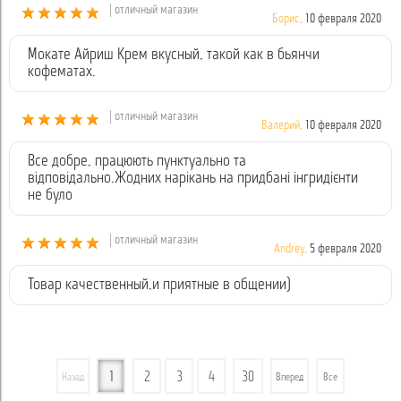
| отличный магазин
Борис,
10 февраля 2020
Мокате Айриш Крем вкусный, такой как в бьянчи
кофематах.
| отличный магазин
Валерий,
10 февраля 2020
Все добре, працюють пунктуально та
відповідально.Жодних нарікань на придбані інгридієнти
не було
| отличный магазин
Andrey,
5 февраля 2020
Товар качественный,и приятные в общении)
1
2
3
4
30
Назад
Вперед
Все