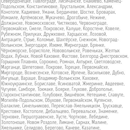
Северодонецке
,
Павлограде
,
Лисичанске
,
Енакиево
,
Каменец-
Подольском
,
Константиновке
,
Хрустальном
,
Александрии
,
Конотопе
,
Кадиевке
,
Умани
,
Бердичеве
,
Шостке
,
Броварах
,
Измаиле
,
Артёмовске
,
Мукачево
,
Дрогобыче
,
Нежине
,
Должанске
,
Новомосковске
,
Чистяково
,
Червонограде
,
Первомайске
,
Смеле
,
Покровске
,
Калуше
,
Коростене
,
Ковеле
,
Рубежном
,
Прилуках
,
Дружковке
,
Харцызске
,
Лозовой
,
Антраците
,
Стрые
,
Коломые
,
Шахтёрске
,
Снежном
,
Новоград-
Волынском
,
Энергодаре
,
Изюме
,
Мирнограде
,
Брянке
,
Чёрноморске
,
Борисполе
,
Нововолынске
,
Ровеньках
,
Желтых
Водах
,
Лубнах
,
Новой Каховке
,
Фастове
,
Белгород-Днестровском
,
Горышних Плавнях
,
Сорокино
,
Ромнах
,
Ахтырке
,
Светловодске
,
Марганце
,
Шепетовке
,
Покрове
,
Торецке
,
Первомайске
,
Миргороде
,
Вознесенске
,
Котовске
,
Ирпене
,
Василькове
,
Дубно
,
Ингульце
,
Вараше
,
Владимир-Волынском
,
Каховке
,
Южноукраинске
,
Бориславе
,
Ясиноватой
,
Жмеринке
,
Авдеевке
,
Чугуеве
,
Самборе
,
Токмаке
,
Боярке
,
Глухове
,
Доброполье
,
Староконстантинове
,
Голубовке
,
Вишнёвом
,
Нетешине
,
Славуте
,
Могилёв-Подольском
,
Обухове
,
Первомайском
,
Купянске
,
Балаклие
,
Синельниково
,
Переяслав-Хмельницком
,
Трускавце
,
Крестовке
,
Костополе
,
Дебальцево
,
Перевальске
,
Знаменке
,
Терновке
,
Першотравенске
,
Хусте
,
Чорткове
,
Лебедине
,
Золотоноше
,
Новом Роздоле
,
Лимане
,
Сарнах
,
Малине
,
Хмельнике
,
Селидово
,
Берегово
,
Каневе
,
Казатине
,