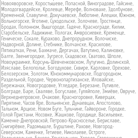
Новояворовске
,
Коростышеве
,
Попасной
,
Виноградове
,
Гайсине
,
Молодогвардейске
,
Кролевце
,
Мерефе
,
Волновахе
,
Здолбунове
,
Кременной
,
Славутиче
,
Докучаевске
,
Люботине
,
Алешки
,
Южном
,
Вольногорске
,
Яготине
,
Суходольске
,
Золочеве
,
Тростянце
,
Бродах
,
Полонном
,
Вышгороде
,
Гадяче
,
Краснограде
,
Килии
,
Старобельске
,
Ладижине
,
Пологах
,
Амвросиевке
,
Кременце
,
Геническе
,
Сокале
,
Курахово
,
Днепрорудном
,
Волочиске
,
Надворной
,
Долине
,
Стебнике
,
Волчанске
,
Красилове
,
Пятихатках
,
Рени
,
Бахмаче
,
Дергачах
,
Ватутино
,
Калиновке
,
Балте
,
Звенигородке
,
Зугресе
,
Скадовске
,
Сватово
,
Шполе
,
Новоукраинке
,
Корсунь-Шевченковском
,
Лутугино
,
Долинской
,
Изяславе
,
Белополье
,
Богодухове
,
Сквире
,
Карловке
,
Орехове
,
Белозерском
,
Золотом
,
Юнокоммунаровске
,
Подгородном
,
Раздельной
,
Городке
,
Червонопартизанске
,
Иловайске
,
Бережанах
,
Новогродовке
,
Угледаре
,
Березане
,
Путивле
,
Болграде
,
Баре
,
Сваляве
,
Богуславе
,
Гуляйполе
,
Змиёве
,
Овруче
,
Верхнеднепровске
,
Очакове
,
Красногоровке
,
Киверцах
,
Пирятине
,
Часов Яре
,
Вольнянске
,
Дунаевцах
,
Апостолово
,
Тальном
,
Арцизе
,
Новом Буге
,
Тульчине
,
Гайвороне
,
Городке
,
Голой Пристани
,
Носовке
,
Жашкове
,
Городище
,
Васильевке
,
Каменке-Днепровской
,
Петрово-Красноселье
,
Бериславе
,
Снигирёвке
,
Радомышле
,
Бурштине
,
Рахове
,
Новгород-
Северском
,
Каменке
,
Тетиеве
,
Николаеве
,
Остроге
,