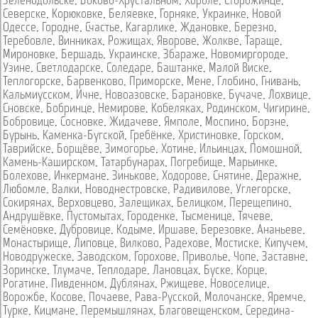
Зеленодольске
,
Боково-Хрустальном
,
Хороле
,
Сторожинце
,
Северске
,
Корюковке
,
Беляевке
,
Горняке
,
Украинке
,
Новой
Одессе
,
Городне
,
Счастье
,
Кагарлике
,
Ждановке
,
Березно
,
Теребовле
,
Винниках
,
Рожищах
,
Яворове
,
Жолкве
,
Тараще
,
Мироновке
,
Бершадь
,
Украинске
,
Збараже
,
Новомиргороде
,
Узине
,
Светлодарске
,
Соледаре
,
Баштанке
,
Малой Виске
,
Теплогорске
,
Барвенково
,
Приморске
,
Мене
,
Глобино
,
Гнивань
,
Кальмиусском
,
Ичне
,
Новоазовске
,
Барановке
,
Бучаче
,
Лохвице
,
Сновске
,
Бобринце
,
Немирове
,
Кобеляках
,
Родинском
,
Чигирине
,
Бобровице
,
Сосновке
,
Жидачеве
,
Ямполе
,
Моспино
,
Борзне
,
Бурынь
,
Каменка-Бугской
,
Гребёнке
,
Христиновке
,
Горском
,
Таврийске
,
Борщёве
,
Зимогорье
,
Хотине
,
Ильинцах
,
Помошной
,
Камень-Каширском
,
Татарбунарах
,
Погребище
,
Марьинке
,
Болехове
,
Инкермане
,
Зинькове
,
Ходорове
,
Снятине
,
Деражне
,
Любомле
,
Валки
,
Новоднестровске
,
Радивилове
,
Углегорске
,
Сокирянах
,
Верховцево
,
Залещиках
,
Белицком
,
Перещепино
,
Андрушёвке
,
Пустомытах
,
Городенке
,
Тысменице
,
Тячеве
,
Семёновке
,
Дубровице
,
Кодыме
,
Иршаве
,
Березовке
,
Ананьеве
,
Монастырище
,
Липовце
,
Вилково
,
Радехове
,
Мостиске
,
Кипучем
,
Новодружеске
,
Заводском
,
Горохове
,
Приволье
,
Чопе
,
Заставне
,
Зоринске
,
Тлумаче
,
Теплодаре
,
Лановцах
,
Буске
,
Корце
,
Рогатине
,
Пивденном
,
Дублянах
,
Ржищеве
,
Новоселице
,
Ворожбе
,
Косове
,
Почаеве
,
Рава-Русской
,
Молочанске
,
Яремче
,
Турке
,
Кицмане
,
Перемышлянах
,
Благовещенском
,
Середина-