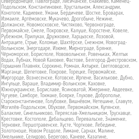
Северодонецке
,
Павлограде
,
Лисичанске
,
Енакиево
,
Каменец-
Подольском
,
Константиновке
,
Хрустальном
,
Александрии
,
Конотопе
,
Кадиевке
,
Умани
,
Бердичеве
,
Шостке
,
Броварах
,
Измаиле
,
Артёмовске
,
Мукачево
,
Дрогобыче
,
Нежине
,
Должанске
,
Новомосковске
,
Чистяково
,
Червонограде
,
Первомайске
,
Смеле
,
Покровске
,
Калуше
,
Коростене
,
Ковеле
,
Рубежном
,
Прилуках
,
Дружковке
,
Харцызске
,
Лозовой
,
Антраците
,
Стрые
,
Коломые
,
Шахтёрске
,
Снежном
,
Новоград-
Волынском
,
Энергодаре
,
Изюме
,
Мирнограде
,
Брянке
,
Чёрноморске
,
Борисполе
,
Нововолынске
,
Ровеньках
,
Желтых
Водах
,
Лубнах
,
Новой Каховке
,
Фастове
,
Белгород-Днестровском
,
Горышних Плавнях
,
Сорокино
,
Ромнах
,
Ахтырке
,
Светловодске
,
Марганце
,
Шепетовке
,
Покрове
,
Торецке
,
Первомайске
,
Миргороде
,
Вознесенске
,
Котовске
,
Ирпене
,
Василькове
,
Дубно
,
Ингульце
,
Вараше
,
Владимир-Волынском
,
Каховке
,
Южноукраинске
,
Бориславе
,
Ясиноватой
,
Жмеринке
,
Авдеевке
,
Чугуеве
,
Самборе
,
Токмаке
,
Боярке
,
Глухове
,
Доброполье
,
Староконстантинове
,
Голубовке
,
Вишнёвом
,
Нетешине
,
Славуте
,
Могилёв-Подольском
,
Обухове
,
Первомайском
,
Купянске
,
Балаклие
,
Синельниково
,
Переяслав-Хмельницком
,
Трускавце
,
Крестовке
,
Костополе
,
Дебальцево
,
Перевальске
,
Знаменке
,
Терновке
,
Першотравенске
,
Хусте
,
Чорткове
,
Лебедине
,
Золотоноше
,
Новом Роздоле
,
Лимане
,
Сарнах
,
Малине
,
Хмельнике
,
Селидово
,
Берегово
,
Каневе
,
Казатине
,