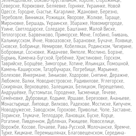
Зеленодольске
,
Боково-Хрустальном
,
Хороле
,
Сторожинце
,
Северске
,
Корюковке
,
Беляевке
,
Горняке
,
Украинке
,
Новой
Одессе
,
Городне
,
Счастье
,
Кагарлике
,
Ждановке
,
Березно
,
Теребовле
,
Винниках
,
Рожищах
,
Яворове
,
Жолкве
,
Тараще
,
Мироновке
,
Бершадь
,
Украинске
,
Збараже
,
Новомиргороде
,
Узине
,
Светлодарске
,
Соледаре
,
Баштанке
,
Малой Виске
,
Теплогорске
,
Барвенково
,
Приморске
,
Мене
,
Глобино
,
Гнивань
,
Кальмиусском
,
Ичне
,
Новоазовске
,
Барановке
,
Бучаче
,
Лохвице
,
Сновске
,
Бобринце
,
Немирове
,
Кобеляках
,
Родинском
,
Чигирине
,
Бобровице
,
Сосновке
,
Жидачеве
,
Ямполе
,
Моспино
,
Борзне
,
Бурынь
,
Каменка-Бугской
,
Гребёнке
,
Христиновке
,
Горском
,
Таврийске
,
Борщёве
,
Зимогорье
,
Хотине
,
Ильинцах
,
Помошной
,
Камень-Каширском
,
Татарбунарах
,
Погребище
,
Марьинке
,
Болехове
,
Инкермане
,
Зинькове
,
Ходорове
,
Снятине
,
Деражне
,
Любомле
,
Валки
,
Новоднестровске
,
Радивилове
,
Углегорске
,
Сокирянах
,
Верховцево
,
Залещиках
,
Белицком
,
Перещепино
,
Андрушёвке
,
Пустомытах
,
Городенке
,
Тысменице
,
Тячеве
,
Семёновке
,
Дубровице
,
Кодыме
,
Иршаве
,
Березовке
,
Ананьеве
,
Монастырище
,
Липовце
,
Вилково
,
Радехове
,
Мостиске
,
Кипучем
,
Новодружеске
,
Заводском
,
Горохове
,
Приволье
,
Чопе
,
Заставне
,
Зоринске
,
Тлумаче
,
Теплодаре
,
Лановцах
,
Буске
,
Корце
,
Рогатине
,
Пивденном
,
Дублянах
,
Ржищеве
,
Новоселице
,
Ворожбе
,
Косове
,
Почаеве
,
Рава-Русской
,
Молочанске
,
Яремче
,
Турке
,
Кицмане
,
Перемышлянах
,
Благовещенском
,
Середина-