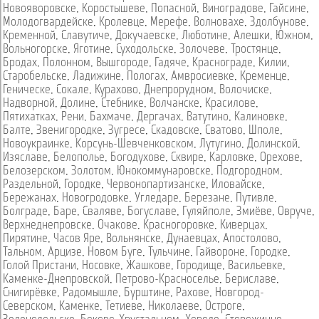
Новояворовске
,
Коростышеве
,
Попасной
,
Виноградове
,
Гайсине
,
Молодогвардейске
,
Кролевце
,
Мерефе
,
Волновахе
,
Здолбунове
,
Кременной
,
Славутиче
,
Докучаевске
,
Люботине
,
Алешки
,
Южном
,
Вольногорске
,
Яготине
,
Суходольске
,
Золочеве
,
Тростянце
,
Бродах
,
Полонном
,
Вышгороде
,
Гадяче
,
Краснограде
,
Килии
,
Старобельске
,
Ладижине
,
Пологах
,
Амвросиевке
,
Кременце
,
Геническе
,
Сокале
,
Курахово
,
Днепрорудном
,
Волочиске
,
Надворной
,
Долине
,
Стебнике
,
Волчанске
,
Красилове
,
Пятихатках
,
Рени
,
Бахмаче
,
Дергачах
,
Ватутино
,
Калиновке
,
Балте
,
Звенигородке
,
Зугресе
,
Скадовске
,
Сватово
,
Шполе
,
Новоукраинке
,
Корсунь-Шевченковском
,
Лутугино
,
Долинской
,
Изяславе
,
Белополье
,
Богодухове
,
Сквире
,
Карловке
,
Орехове
,
Белозерском
,
Золотом
,
Юнокоммунаровске
,
Подгородном
,
Раздельной
,
Городке
,
Червонопартизанске
,
Иловайске
,
Бережанах
,
Новогродовке
,
Угледаре
,
Березане
,
Путивле
,
Болграде
,
Баре
,
Сваляве
,
Богуславе
,
Гуляйполе
,
Змиёве
,
Овруче
,
Верхнеднепровске
,
Очакове
,
Красногоровке
,
Киверцах
,
Пирятине
,
Часов Яре
,
Вольнянске
,
Дунаевцах
,
Апостолово
,
Тальном
,
Арцизе
,
Новом Буге
,
Тульчине
,
Гайвороне
,
Городке
,
Голой Пристани
,
Носовке
,
Жашкове
,
Городище
,
Васильевке
,
Каменке-Днепровской
,
Петрово-Красноселье
,
Бериславе
,
Снигирёвке
,
Радомышле
,
Бурштине
,
Рахове
,
Новгород-
Северском
,
Каменке
,
Тетиеве
,
Николаеве
,
Остроге
,