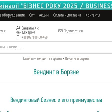
е оборудование
Опт
Акции
Оплата и доставка
Контакты
Связаться с
 мне
Подписаться
менеджером
+38 (097) 88-88-459
ли артикула...
Главная
Вендинг в Украине
Вендинг в Борзне
Вендинг в Борзне
Вендинговый бизнес и его преимущества