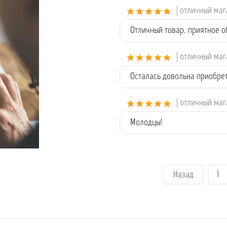
| отличный ма
Отличный товар, приятное 
| отличный ма
Осталась довольна приобре
| отличный ма
Молодцы!
Назад
1