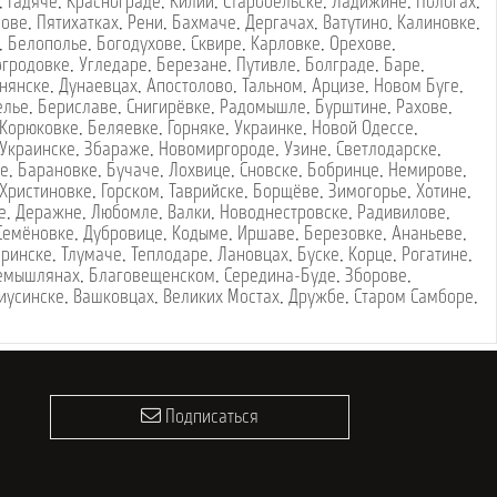
,
Гадяче
,
Краснограде
,
Килии
,
Старобельске
,
Ладижине
,
Пологах
,
лове
,
Пятихатках
,
Рени
,
Бахмаче
,
Дергачах
,
Ватутино
,
Калиновке
,
,
Белополье
,
Богодухове
,
Сквире
,
Карловке
,
Орехове
,
огродовке
,
Угледаре
,
Березане
,
Путивле
,
Болграде
,
Баре
,
нянске
,
Дунаевцах
,
Апостолово
,
Тальном
,
Арцизе
,
Новом Буге
,
елье
,
Бериславе
,
Снигирёвке
,
Радомышле
,
Бурштине
,
Рахове
,
Корюковке
,
Беляевке
,
Горняке
,
Украинке
,
Новой Одессе
,
Украинске
,
Збараже
,
Новомиргороде
,
Узине
,
Светлодарске
,
ке
,
Барановке
,
Бучаче
,
Лохвице
,
Сновске
,
Бобринце
,
Немирове
,
Христиновке
,
Горском
,
Таврийске
,
Борщёве
,
Зимогорье
,
Хотине
,
е
,
Деражне
,
Любомле
,
Валки
,
Новоднестровске
,
Радивилове
,
Семёновке
,
Дубровице
,
Кодыме
,
Иршаве
,
Березовке
,
Ананьеве
,
оринске
,
Тлумаче
,
Теплодаре
,
Лановцах
,
Буске
,
Корце
,
Рогатине
,
емышлянах
,
Благовещенском
,
Середина-Буде
,
Зборове
,
иусинске
,
Вашковцах
,
Великих Мостах
,
Дружбе
,
Старом Самборе
,
Подписаться