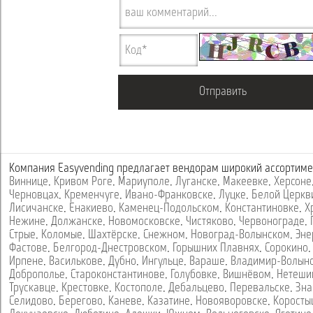
Компания Easyvending предлагает вендорам широкий ассортиме
Виннице
,
Кривом Роге
,
Мариуполе
,
Луганске
,
Макеевке
,
Херсоне
Черновцах
,
Кременчуге
,
Ивано-Франковске
,
Луцке
,
Белой Церкв
Лисичанске
,
Енакиево
,
Каменец-Подольском
,
Константиновке
,
Х
Нежине
,
Должанске
,
Новомосковске
,
Чистяково
,
Червонограде
,
Стрые
,
Коломые
,
Шахтёрске
,
Снежном
,
Новоград-Волынском
,
Эне
Фастове
,
Белгород-Днестровском
,
Горышних Плавнях
,
Сорокино
Ирпене
,
Василькове
,
Дубно
,
Ингульце
,
Вараше
,
Владимир-Волын
Доброполье
,
Староконстантинове
,
Голубовке
,
Вишнёвом
,
Нетеши
Трускавце
,
Крестовке
,
Костополе
,
Дебальцево
,
Перевальске
,
Зна
Селидово
,
Берегово
,
Каневе
,
Казатине
,
Новояворовске
,
Коросты