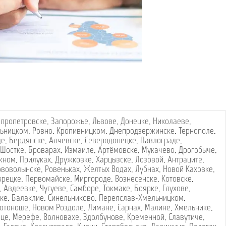
пропетровске
,
Запорожье
,
Львове
,
Донецке
,
Николаеве
,
ьницком
,
Ровно
,
Кропивницком
,
Днепродзержинске
,
Тернополе
,
де
,
Бердянске
,
Алчевске
,
Северодонецке
,
Павлограде
,
Шостке
,
Броварах
,
Измаиле
,
Артёмовске
,
Мукачево
,
Дрогобыче
,
жном
,
Прилуках
,
Дружковке
,
Харцызске
,
Лозовой
,
Антраците
,
ововолынске
,
Ровеньках
,
Желтых Водах
,
Лубнах
,
Новой Каховке
,
орецке
,
Первомайске
,
Миргороде
,
Вознесенске
,
Котовске
,
,
Авдеевке
,
Чугуеве
,
Самборе
,
Токмаке
,
Боярке
,
Глухове
,
ке
,
Балаклие
,
Синельниково
,
Переяслав-Хмельницком
,
отоноше
,
Новом Роздоле
,
Лимане
,
Сарнах
,
Малине
,
Хмельнике
,
вце
,
Мерефе
,
Волновахе
,
Здолбунове
,
Кременной
,
Славутиче
,