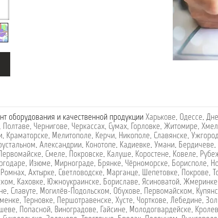
нт оборудования и качественной продукции
Харькове
,
Одессе
,
Дне
,
Полтаве
,
Чернигове
,
Черкассах
,
Сумах
,
Горловке
,
Житомире
,
Хмел
и
,
Краматорске
,
Мелитополе
,
Керчи
,
Никополе
,
Славянске
,
Ужгоро
рустальном
,
Александрии
,
Конотопе
,
Кадиевке
,
Умани
,
Бердичеве
,
Первомайске
,
Смеле
,
Покровске
,
Калуше
,
Коростене
,
Ковеле
,
Рубе
ргодаре
,
Изюме
,
Мирнограде
,
Брянке
,
Чёрноморске
,
Борисполе
,
Н
,
Ромнах
,
Ахтырке
,
Светловодске
,
Марганце
,
Шепетовке
,
Покрове
,
Т
ском
,
Каховке
,
Южноукраинске
,
Бориславе
,
Ясиноватой
,
Жмеринке
не
,
Славуте
,
Могилёв-Подольском
,
Обухове
,
Первомайском
,
Купянс
менке
,
Терновке
,
Першотравенске
,
Хусте
,
Чорткове
,
Лебедине
,
Зол
шеве
,
Попасной
,
Виноградове
,
Гайсине
,
Молодогвардейске
,
Кроле