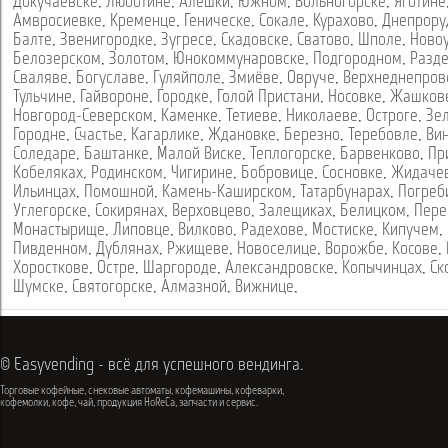
Докучаевске
,
Люботине
,
Алешки
,
Южном
,
Вольногорске
,
Яготине
Амвросиевке
,
Кременце
,
Геническе
,
Сокале
,
Курахово
,
Днепрору
Балте
,
Звенигородке
,
Зугресе
,
Скадовске
,
Сватово
,
Шполе
,
Ново
Белозерском
,
Золотом
,
Юнокоммунаровске
,
Подгородном
,
Разд
Сваляве
,
Богуславе
,
Гуляйполе
,
Змиёве
,
Овруче
,
Верхнеднепров
Тульчине
,
Гайвороне
,
Городке
,
Голой Пристани
,
Носовке
,
Жашков
Новгород-Северском
,
Каменке
,
Тетиеве
,
Николаеве
,
Остроге
,
Зе
Городне
,
Счастье
,
Кагарлике
,
Ждановке
,
Березно
,
Теребовле
,
Ви
Соледаре
,
Баштанке
,
Малой Виске
,
Теплогорске
,
Барвенково
,
Пр
Кобеляках
,
Родинском
,
Чигирине
,
Бобровице
,
Сосновке
,
Жидаче
Ильинцах
,
Помошной
,
Камень-Каширском
,
Татарбунарах
,
Погреб
Углегорске
,
Сокирянах
,
Верховцево
,
Залещиках
,
Белицком
,
Пере
Монастырище
,
Липовце
,
Вилково
,
Радехове
,
Мостиске
,
Кипучем
,
Пивденном
,
Дублянах
,
Ржищеве
,
Новоселице
,
Ворожбе
,
Косове
,
Хоросткове
,
Остре
,
Шаргороде
,
Александровске
,
Копычинцах
,
Ск
Шумске
,
Святогорске
,
Алмазной
,
Вижнице
,
© Easyvending - всё для успешного вендинга.
Торговые кофейные, снековые автоматы, кофемашины, кофеварки,
кофемолки, кофе, чай, продукция HoReCa, запчасти и сервис.