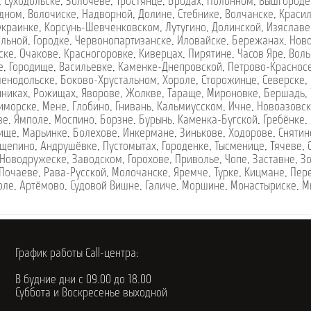
,
Суходольске
,
Золочеве
,
Тростянце
,
Бродах
,
Полонном
,
Вышгороде
дном
,
Волочиске
,
Надворной
,
Долине
,
Стебнике
,
Волчанске
,
Краси
украинке
,
Корсунь-Шевченковском
,
Лутугино
,
Долинской
,
Изяславе
ельной
,
Городке
,
Червонопартизанске
,
Иловайске
,
Бережанах
,
Нов
ске
,
Очакове
,
Красногоровке
,
Киверцах
,
Пирятине
,
Часов Яре
,
Воль
е
,
Городище
,
Васильевке
,
Каменке-Днепровской
,
Петрово-Краснос
ленодольске
,
Боково-Хрустальном
,
Хороле
,
Сторожинце
,
Северске
,
нниках
,
Рожищах
,
Яворове
,
Жолкве
,
Тараще
,
Мироновке
,
Бершадь
,
иморске
,
Мене
,
Глобино
,
Гнивань
,
Кальмиусском
,
Ичне
,
Новоазовс
ве
,
Ямполе
,
Моспино
,
Борзне
,
Бурынь
,
Каменка-Бугской
,
Гребёнке
,
ище
,
Марьинке
,
Болехове
,
Инкермане
,
Зинькове
,
Ходорове
,
Снятин
щепино
,
Андрушёвке
,
Пустомытах
,
Городенке
,
Тысменице
,
Тячеве
,
Новодружеске
,
Заводском
,
Горохове
,
Приволье
,
Чопе
,
Заставне
,
З
Почаеве
,
Рава-Русской
,
Молочанске
,
Яремче
,
Турке
,
Кицмане
,
Пер
оле
,
Артёмово
,
Судовой Вишне
,
Галиче
,
Моршине
,
Монастыриске
,
М
График работы Call-центра:
В будние дни с 09.00 до 18.00
Суббота и Воскресенье выходной