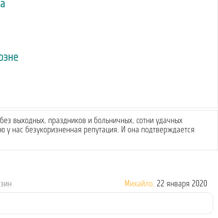
а
рзне
без выходных, праздников и больничных, сотни удачных
 у нас безукоризненная репутация. И она подтверждается
азин
Михайло,
22 января 2020