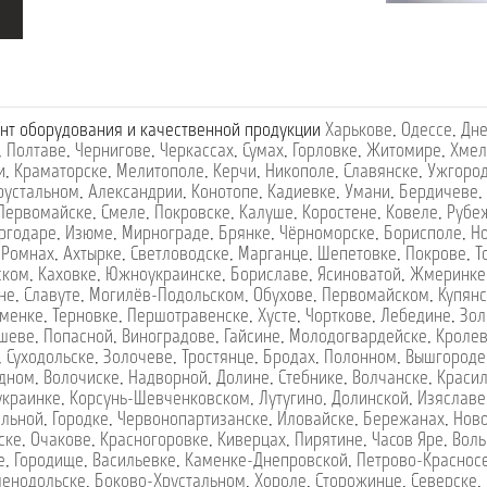
нт оборудования и качественной продукции
Харькове
,
Одессе
,
Дне
,
Полтаве
,
Чернигове
,
Черкассах
,
Сумах
,
Горловке
,
Житомире
,
Хмел
и
,
Краматорске
,
Мелитополе
,
Керчи
,
Никополе
,
Славянске
,
Ужгоро
рустальном
,
Александрии
,
Конотопе
,
Кадиевке
,
Умани
,
Бердичеве
,
Первомайске
,
Смеле
,
Покровске
,
Калуше
,
Коростене
,
Ковеле
,
Рубе
ргодаре
,
Изюме
,
Мирнограде
,
Брянке
,
Чёрноморске
,
Борисполе
,
Н
,
Ромнах
,
Ахтырке
,
Светловодске
,
Марганце
,
Шепетовке
,
Покрове
,
Т
ском
,
Каховке
,
Южноукраинске
,
Бориславе
,
Ясиноватой
,
Жмеринке
не
,
Славуте
,
Могилёв-Подольском
,
Обухове
,
Первомайском
,
Купянс
менке
,
Терновке
,
Першотравенске
,
Хусте
,
Чорткове
,
Лебедине
,
Зол
шеве
,
Попасной
,
Виноградове
,
Гайсине
,
Молодогвардейске
,
Кроле
,
Суходольске
,
Золочеве
,
Тростянце
,
Бродах
,
Полонном
,
Вышгороде
дном
,
Волочиске
,
Надворной
,
Долине
,
Стебнике
,
Волчанске
,
Краси
украинке
,
Корсунь-Шевченковском
,
Лутугино
,
Долинской
,
Изяславе
ельной
,
Городке
,
Червонопартизанске
,
Иловайске
,
Бережанах
,
Нов
ске
,
Очакове
,
Красногоровке
,
Киверцах
,
Пирятине
,
Часов Яре
,
Воль
е
,
Городище
,
Васильевке
,
Каменке-Днепровской
,
Петрово-Краснос
ленодольске
,
Боково-Хрустальном
,
Хороле
,
Сторожинце
,
Северске
,