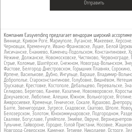
Компания Easyvending предлагает вендорам широкий ассортиме
Виннице
,
Кривом Роге
,
Мариуполе
,
Луганске
,
Макеевке
,
Херсоне
Черновцах
,
Кременчуге
,
Ивано-Франковске
,
Луцке
,
Белой Церкв
Лисичанске
,
Енакиево
,
Каменец-Подольском
,
Константиновке
,
Х
Нежине
,
Должанске
,
Новомосковске
,
Чистяково
,
Червонограде
,
Стрые
,
Коломые
,
Шахтёрске
,
Снежном
,
Новоград-Волынском
,
Эне
Фастове
,
Белгород-Днестровском
,
Горышних Плавнях
,
Сорокино
Ирпене
,
Василькове
,
Дубно
,
Ингульце
,
Вараше
,
Владимир-Волын
Доброполье
,
Староконстантинове
,
Голубовке
,
Вишнёвом
,
Нетеши
Трускавце
,
Крестовке
,
Костополе
,
Дебальцево
,
Перевальске
,
Зна
Селидово
,
Берегово
,
Каневе
,
Казатине
,
Новояворовске
,
Коросты
Докучаевске
,
Люботине
,
Алешки
,
Южном
,
Вольногорске
,
Яготине
Амвросиевке
,
Кременце
,
Геническе
,
Сокале
,
Курахово
,
Днепрору
Балте
,
Звенигородке
,
Зугресе
,
Скадовске
,
Сватово
,
Шполе
,
Ново
Белозерском
,
Золотом
,
Юнокоммунаровске
,
Подгородном
,
Разд
Сваляве
,
Богуславе
,
Гуляйполе
,
Змиёве
,
Овруче
,
Верхнеднепров
Тульчине
,
Гайвороне
,
Городке
,
Голой Пристани
,
Носовке
,
Жашков
Новгород-Северском
,
Каменке
,
Тетиеве
,
Николаеве
,
Остроге
,
Зе