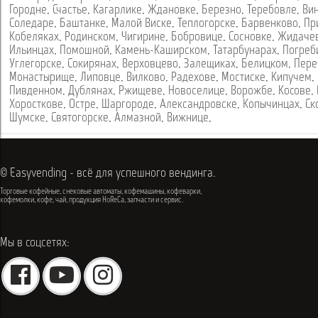
Городне
,
Счастье
,
Кагарлике
,
Ждановке
,
Березно
,
Теребовле
,
Ви
Соледаре
,
Баштанке
,
Малой Виске
,
Теплогорске
,
Барвенково
,
Пр
Кобеляках
,
Родинском
,
Чигирине
,
Бобровице
,
Сосновке
,
Жидаче
Ильинцах
,
Помошной
,
Камень-Каширском
,
Татарбунарах
,
Погреб
Углегорске
,
Сокирянах
,
Верховцево
,
Залещиках
,
Белицком
,
Пере
Монастырище
,
Липовце
,
Вилково
,
Радехове
,
Мостиске
,
Кипучем
,
Пивденном
,
Дублянах
,
Ржищеве
,
Новоселице
,
Ворожбе
,
Косове
,
Хоросткове
,
Остре
,
Шаргороде
,
Александровске
,
Копычинцах
,
Ск
Шумске
,
Святогорске
,
Алмазной
,
Вижнице
,
© Easyvending - всё для успешного вендинга.
Торговые кофейные, снековые автоматы, кофемашины, кофеварки,
кофемолки, кофе, чай, продукция HoReCa, запчасти и сервис.
Мы в соцсетях: