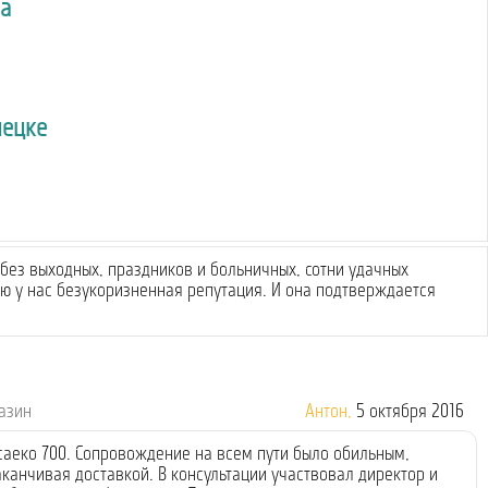
а
нецке
без выходных, праздников и больничных, сотни удачных
 у нас безукоризненная репутация. И она подтверждается
газин
Антон,
5 октября 2016
саеко 700. Сопровождение на всем пути было обильным,
канчивая доставкой. В консультации участвовал директор и