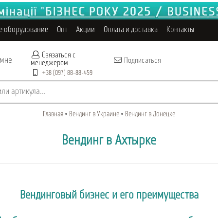
е оборудование
Опт
Акции
Оплата и доставка
Контакты
Связаться с
 мне
Подписаться
менеджером
+38 (097) 88-88-459
ли артикула...
Главная
Вендинг в Украине
Вендинг в Донецке
Вендинг в Ахтырке
Вендинговый бизнес и его преимущества