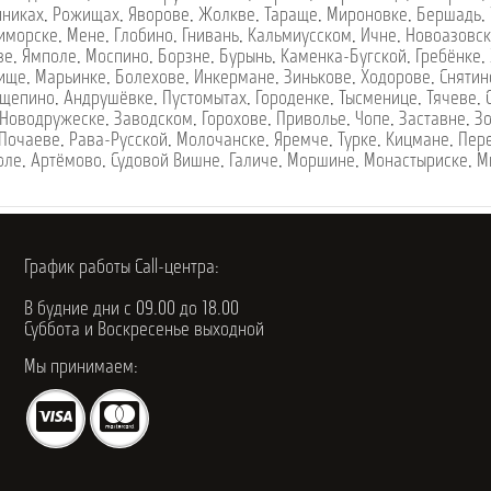
нниках
,
Рожищах
,
Яворове
,
Жолкве
,
Тараще
,
Мироновке
,
Бершадь
,
иморске
,
Мене
,
Глобино
,
Гнивань
,
Кальмиусском
,
Ичне
,
Новоазовс
ве
,
Ямполе
,
Моспино
,
Борзне
,
Бурынь
,
Каменка-Бугской
,
Гребёнке
,
ище
,
Марьинке
,
Болехове
,
Инкермане
,
Зинькове
,
Ходорове
,
Снятин
щепино
,
Андрушёвке
,
Пустомытах
,
Городенке
,
Тысменице
,
Тячеве
,
Новодружеске
,
Заводском
,
Горохове
,
Приволье
,
Чопе
,
Заставне
,
З
Почаеве
,
Рава-Русской
,
Молочанске
,
Яремче
,
Турке
,
Кицмане
,
Пер
оле
,
Артёмово
,
Судовой Вишне
,
Галиче
,
Моршине
,
Монастыриске
,
М
График работы Call-центра:
В будние дни с 09.00 до 18.00
Суббота и Воскресенье выходной
Мы принимаем: