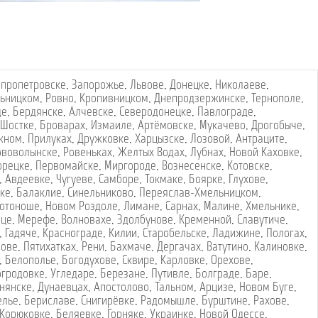
пропетровске
,
Запорожье
,
Львове
,
Донецке
,
Николаеве
,
ьницком
,
Ровно
,
Кропивницком
,
Днепродзержинске
,
Тернополе
,
де
,
Бердянске
,
Алчевске
,
Северодонецке
,
Павлограде
,
Шостке
,
Броварах
,
Измаиле
,
Артёмовске
,
Мукачево
,
Дрогобыче
,
жном
,
Прилуках
,
Дружковке
,
Харцызске
,
Лозовой
,
Антраците
,
ововолынске
,
Ровеньках
,
Желтых Водах
,
Лубнах
,
Новой Каховке
,
орецке
,
Первомайске
,
Миргороде
,
Вознесенске
,
Котовске
,
,
Авдеевке
,
Чугуеве
,
Самборе
,
Токмаке
,
Боярке
,
Глухове
,
ке
,
Балаклие
,
Синельниково
,
Переяслав-Хмельницком
,
отоноше
,
Новом Роздоле
,
Лимане
,
Сарнах
,
Малине
,
Хмельнике
,
вце
,
Мерефе
,
Волновахе
,
Здолбунове
,
Кременной
,
Славутиче
,
,
Гадяче
,
Краснограде
,
Килии
,
Старобельске
,
Ладижине
,
Пологах
,
лове
,
Пятихатках
,
Рени
,
Бахмаче
,
Дергачах
,
Ватутино
,
Калиновке
,
,
Белополье
,
Богодухове
,
Сквире
,
Карловке
,
Орехове
,
огродовке
,
Угледаре
,
Березане
,
Путивле
,
Болграде
,
Баре
,
нянске
,
Дунаевцах
,
Апостолово
,
Тальном
,
Арцизе
,
Новом Буге
,
елье
,
Бериславе
,
Снигирёвке
,
Радомышле
,
Бурштине
,
Рахове
,
Корюковке
,
Беляевке
,
Горняке
,
Украинке
,
Новой Одессе
,