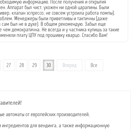
обходимую информацию. После получения и открытия
ен. Аппарат был чист, ухожен ни одной царапины. Были
ивер, клапан эспрессо, не совсем устроила работа помпы).
роблем. Менеджеры были приветливы и тактичны (даже
 я сам был не в духе). В общем рекомендую. Забыл еще
е чем демократична. Не всегда и у частника купишь за такие
поменяли плату ЦПУ под прошивку кварцо. Спасибо Вам!
27
28
29
30
Вперед
Все
тавителей!
вые автоматы от европейских производителей,
и ингредиентов для вендинга, а также информационную