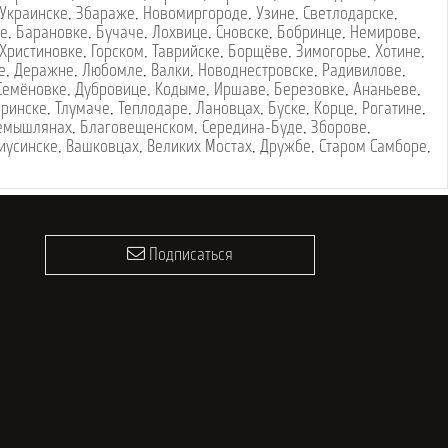
Украинске
,
Збараже
,
Новомиргороде
,
Узине
,
Светлодарске
,
ке
,
Барановке
,
Бучаче
,
Лохвице
,
Сновске
,
Бобринце
,
Немирове
,
Христиновке
,
Горском
,
Таврийске
,
Борщёве
,
Зимогорье
,
Хотине
,
е
,
Деражне
,
Любомле
,
Валки
,
Новоднестровске
,
Радивилове
,
Семёновке
,
Дубровице
,
Кодыме
,
Иршаве
,
Березовке
,
Ананьеве
,
оринске
,
Тлумаче
,
Теплодаре
,
Лановцах
,
Буске
,
Корце
,
Рогатине
,
емышлянах
,
Благовещенском
,
Середина-Буде
,
Зборове
,
иусинске
,
Вашковцах
,
Великих Мостах
,
Дружбе
,
Старом Самборе
,
Подписаться