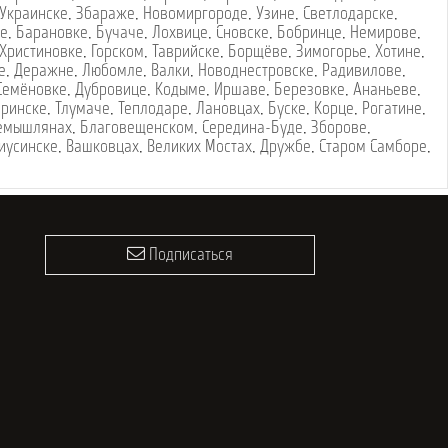
Украинске
,
Збараже
,
Новомиргороде
,
Узине
,
Светлодарске
,
ке
,
Барановке
,
Бучаче
,
Лохвице
,
Сновске
,
Бобринце
,
Немирове
,
Христиновке
,
Горском
,
Таврийске
,
Борщёве
,
Зимогорье
,
Хотине
,
е
,
Деражне
,
Любомле
,
Валки
,
Новоднестровске
,
Радивилове
,
Семёновке
,
Дубровице
,
Кодыме
,
Иршаве
,
Березовке
,
Ананьеве
,
оринске
,
Тлумаче
,
Теплодаре
,
Лановцах
,
Буске
,
Корце
,
Рогатине
,
емышлянах
,
Благовещенском
,
Середина-Буде
,
Зборове
,
иусинске
,
Вашковцах
,
Великих Мостах
,
Дружбе
,
Старом Самборе
,
Подписаться