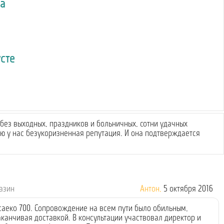
а
усте
без выходных, праздников и больничных, сотни удачных
 у нас безукоризненная репутация. И она подтверждается
газин
Антон,
5 октября 2016
саеко 700. Сопровождение на всем пути было обильным,
канчивая доставкой. В консультации участвовал директор и