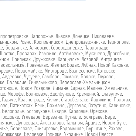
пропетровске
,
Запорожье
,
Львове
,
Донецке
,
Николаеве
,
ьницком
,
Ровно
,
Кропивницком
,
Днепродзержинске
,
Тернополе
,
де
,
Бердянске
,
Алчевске
,
Северодонецке
,
Павлограде
,
Шостке
,
Броварах
,
Измаиле
,
Артёмовске
,
Мукачево
,
Дрогобыче
,
жном
,
Прилуках
,
Дружковке
,
Харцызске
,
Лозовой
,
Антраците
,
ововолынске
,
Ровеньках
,
Желтых Водах
,
Лубнах
,
Новой Каховке
,
орецке
,
Первомайске
,
Миргороде
,
Вознесенске
,
Котовске
,
,
Авдеевке
,
Чугуеве
,
Самборе
,
Токмаке
,
Боярке
,
Глухове
,
ке
,
Балаклие
,
Синельниково
,
Переяслав-Хмельницком
,
отоноше
,
Новом Роздоле
,
Лимане
,
Сарнах
,
Малине
,
Хмельнике
,
вце
,
Мерефе
,
Волновахе
,
Здолбунове
,
Кременной
,
Славутиче
,
,
Гадяче
,
Краснограде
,
Килии
,
Старобельске
,
Ладижине
,
Пологах
,
лове
,
Пятихатках
,
Рени
,
Бахмаче
,
Дергачах
,
Ватутино
,
Калиновке
,
,
Белополье
,
Богодухове
,
Сквире
,
Карловке
,
Орехове
,
огродовке
,
Угледаре
,
Березане
,
Путивле
,
Болграде
,
Баре
,
нянске
,
Дунаевцах
,
Апостолово
,
Тальном
,
Арцизе
,
Новом Буге
,
елье
,
Бериславе
,
Снигирёвке
,
Радомышле
,
Бурштине
,
Рахове
,
Корюковке
,
Беляевке
,
Горняке
,
Украинке
,
Новой Одессе
,