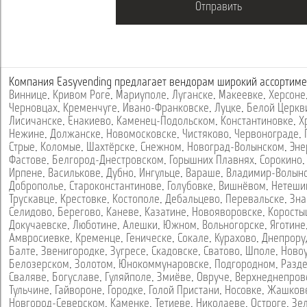
Компания Easyvending предлагает вендорам широкий ассортиме
Виннице
,
Кривом Роге
,
Мариуполе
,
Луганске
,
Макеевке
,
Херсоне
Черновцах
,
Кременчуге
,
Ивано-Франковске
,
Луцке
,
Белой Церкв
Лисичанске
,
Енакиево
,
Каменец-Подольском
,
Константиновке
,
Х
Нежине
,
Должанске
,
Новомосковске
,
Чистяково
,
Червонограде
,
Стрые
,
Коломые
,
Шахтёрске
,
Снежном
,
Новоград-Волынском
,
Эне
Фастове
,
Белгород-Днестровском
,
Горышних Плавнях
,
Сорокино
Ирпене
,
Василькове
,
Дубно
,
Ингульце
,
Вараше
,
Владимир-Волын
Доброполье
,
Староконстантинове
,
Голубовке
,
Вишнёвом
,
Нетеши
Трускавце
,
Крестовке
,
Костополе
,
Дебальцево
,
Перевальске
,
Зна
Селидово
,
Берегово
,
Каневе
,
Казатине
,
Новояворовске
,
Коросты
Докучаевске
,
Люботине
,
Алешки
,
Южном
,
Вольногорске
,
Яготине
Амвросиевке
,
Кременце
,
Геническе
,
Сокале
,
Курахово
,
Днепрору
Балте
,
Звенигородке
,
Зугресе
,
Скадовске
,
Сватово
,
Шполе
,
Ново
Белозерском
,
Золотом
,
Юнокоммунаровске
,
Подгородном
,
Разд
Сваляве
,
Богуславе
,
Гуляйполе
,
Змиёве
,
Овруче
,
Верхнеднепров
Тульчине
,
Гайвороне
,
Городке
,
Голой Пристани
,
Носовке
,
Жашков
Новгород-Северском
,
Каменке
,
Тетиеве
,
Николаеве
,
Остроге
,
Зе