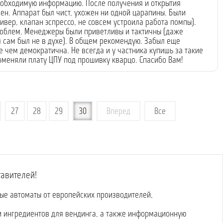
обходимую информацию. После получения и открытия
ен. Аппарат был чист, ухожен ни одной царапины. Были
ивер, клапан эспрессо, не совсем устроила работа помпы).
роблем. Менеджеры были приветливы и тактичны (даже
 я сам был не в духе). В общем рекомендую. Забыл еще
е чем демократична. Не всегда и у частника купишь за такие
поменяли плату ЦПУ под прошивку кварцо. Спасибо Вам!
27
28
29
30
Вперед
Все
тавителей!
вые автоматы от европейских производителей,
и ингредиентов для вендинга, а также информационную