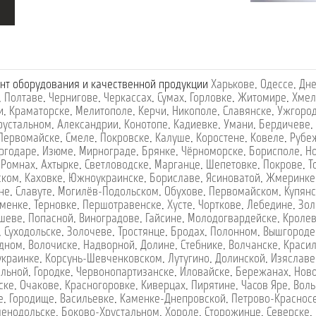
нт оборудования и качественной продукции
Харькове
,
Одессе
,
Дне
,
Полтаве
,
Чернигове
,
Черкассах
,
Сумах
,
Горловке
,
Житомире
,
Хмел
и
,
Краматорске
,
Мелитополе
,
Керчи
,
Никополе
,
Славянске
,
Ужгоро
рустальном
,
Александрии
,
Конотопе
,
Кадиевке
,
Умани
,
Бердичеве
,
Первомайске
,
Смеле
,
Покровске
,
Калуше
,
Коростене
,
Ковеле
,
Рубе
ргодаре
,
Изюме
,
Мирнограде
,
Брянке
,
Чёрноморске
,
Борисполе
,
Н
,
Ромнах
,
Ахтырке
,
Светловодске
,
Марганце
,
Шепетовке
,
Покрове
,
Т
ском
,
Каховке
,
Южноукраинске
,
Бориславе
,
Ясиноватой
,
Жмеринке
не
,
Славуте
,
Могилёв-Подольском
,
Обухове
,
Первомайском
,
Купянс
менке
,
Терновке
,
Першотравенске
,
Хусте
,
Чорткове
,
Лебедине
,
Зол
шеве
,
Попасной
,
Виноградове
,
Гайсине
,
Молодогвардейске
,
Кроле
,
Суходольске
,
Золочеве
,
Тростянце
,
Бродах
,
Полонном
,
Вышгороде
дном
,
Волочиске
,
Надворной
,
Долине
,
Стебнике
,
Волчанске
,
Краси
украинке
,
Корсунь-Шевченковском
,
Лутугино
,
Долинской
,
Изяславе
ельной
,
Городке
,
Червонопартизанске
,
Иловайске
,
Бережанах
,
Нов
ске
,
Очакове
,
Красногоровке
,
Киверцах
,
Пирятине
,
Часов Яре
,
Воль
е
,
Городище
,
Васильевке
,
Каменке-Днепровской
,
Петрово-Краснос
ленодольске
,
Боково-Хрустальном
,
Хороле
,
Сторожинце
,
Северске
,