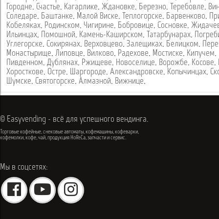
Городне
,
Счастье
,
Кагарлике
,
Ждановке
,
Березно
,
Теребовле
,
Ви
Соледаре
,
Баштанке
,
Малой Виске
,
Теплогорске
,
Барвенково
,
Пр
Кобеляках
,
Родинском
,
Чигирине
,
Бобровице
,
Сосновке
,
Жидаче
Ильинцах
,
Помошной
,
Камень-Каширском
,
Татарбунарах
,
Погреб
Углегорске
,
Сокирянах
,
Верховцево
,
Залещиках
,
Белицком
,
Пере
Монастырище
,
Липовце
,
Вилково
,
Радехове
,
Мостиске
,
Кипучем
,
Пивденном
,
Дублянах
,
Ржищеве
,
Новоселице
,
Ворожбе
,
Косове
,
Хоросткове
,
Остре
,
Шаргороде
,
Александровске
,
Копычинцах
,
Ск
Шумске
,
Святогорске
,
Алмазной
,
Вижнице
,
© Easyvending - всё для успешного вендинга.
Торговые кофейные, снековые автоматы, кофемашины, кофеварки,
кофемолки, кофе, чай, продукция HoReCa, запчасти и сервис.
Мы в соцсетях: