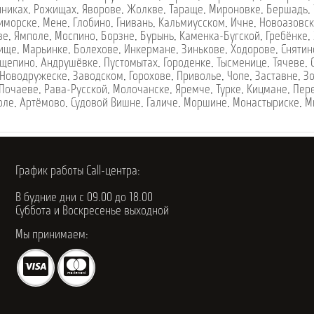
нниках
,
Рожищах
,
Яворове
,
Жолкве
,
Тараще
,
Мироновке
,
Бершадь
,
иморске
,
Мене
,
Глобино
,
Гнивань
,
Кальмиусском
,
Ичне
,
Новоазовс
ве
,
Ямполе
,
Моспино
,
Борзне
,
Бурынь
,
Каменка-Бугской
,
Гребёнке
,
ище
,
Марьинке
,
Болехове
,
Инкермане
,
Зинькове
,
Ходорове
,
Снятин
щепино
,
Андрушёвке
,
Пустомытах
,
Городенке
,
Тысменице
,
Тячеве
,
Новодружеске
,
Заводском
,
Горохове
,
Приволье
,
Чопе
,
Заставне
,
З
Почаеве
,
Рава-Русской
,
Молочанске
,
Яремче
,
Турке
,
Кицмане
,
Пер
оле
,
Артёмово
,
Судовой Вишне
,
Галиче
,
Моршине
,
Монастыриске
,
М
График работы Call-центра:
В будние дни с 09.00 до 18.00
Суббота и Воскресенье выходной
Мы принимаем: