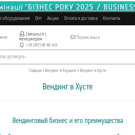
е оборудование
Опт
Акции
Оплата и доставка
Контакты
Связаться с
 мне
Подписаться
менеджером
+38 (097) 88-88-459
ли артикула...
Главная
Вендинг в Украине
Вендинг в Хусте
Вендинг в Хусте
Вендинговый бизнес и его преимущества