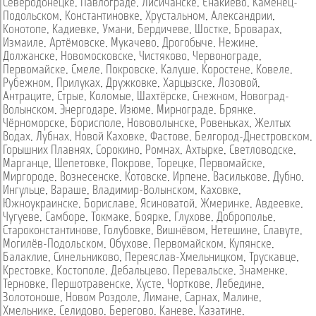
Северодонецке
,
Павлограде
,
Лисичанске
,
Енакиево
,
Каменец-
Подольском
,
Константиновке
,
Хрустальном
,
Александрии
,
Конотопе
,
Кадиевке
,
Умани
,
Бердичеве
,
Шостке
,
Броварах
,
Измаиле
,
Артёмовске
,
Мукачево
,
Дрогобыче
,
Нежине
,
Должанске
,
Новомосковске
,
Чистяково
,
Червонограде
,
Первомайске
,
Смеле
,
Покровске
,
Калуше
,
Коростене
,
Ковеле
,
Рубежном
,
Прилуках
,
Дружковке
,
Харцызске
,
Лозовой
,
Антраците
,
Стрые
,
Коломые
,
Шахтёрске
,
Снежном
,
Новоград-
Волынском
,
Энергодаре
,
Изюме
,
Мирнограде
,
Брянке
,
Чёрноморске
,
Борисполе
,
Нововолынске
,
Ровеньках
,
Желтых
Водах
,
Лубнах
,
Новой Каховке
,
Фастове
,
Белгород-Днестровском
,
Горышних Плавнях
,
Сорокино
,
Ромнах
,
Ахтырке
,
Светловодске
,
Марганце
,
Шепетовке
,
Покрове
,
Торецке
,
Первомайске
,
Миргороде
,
Вознесенске
,
Котовске
,
Ирпене
,
Василькове
,
Дубно
,
Ингульце
,
Вараше
,
Владимир-Волынском
,
Каховке
,
Южноукраинске
,
Бориславе
,
Ясиноватой
,
Жмеринке
,
Авдеевке
,
Чугуеве
,
Самборе
,
Токмаке
,
Боярке
,
Глухове
,
Доброполье
,
Староконстантинове
,
Голубовке
,
Вишнёвом
,
Нетешине
,
Славуте
,
Могилёв-Подольском
,
Обухове
,
Первомайском
,
Купянске
,
Балаклие
,
Синельниково
,
Переяслав-Хмельницком
,
Трускавце
,
Крестовке
,
Костополе
,
Дебальцево
,
Перевальске
,
Знаменке
,
Терновке
,
Першотравенске
,
Хусте
,
Чорткове
,
Лебедине
,
Золотоноше
,
Новом Роздоле
,
Лимане
,
Сарнах
,
Малине
,
Хмельнике
,
Селидово
,
Берегово
,
Каневе
,
Казатине
,