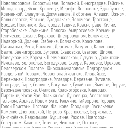
Новояворовске
,
Коростышеве
,
Попасной
,
Виноградове
,
Гайсине
,
Молодогвардейске
,
Кролевце
,
Мерефе
,
Волновахе
,
Здолбунове
,
Кременной
,
Славутиче
,
Докучаевске
,
Люботине
,
Алешки
,
Южном
,
Вольногорске
,
Яготине
,
Суходольске
,
Золочеве
,
Тростянце
,
Бродах
,
Полонном
,
Вышгороде
,
Гадяче
,
Краснограде
,
Килии
,
Старобельске
,
Ладижине
,
Пологах
,
Амвросиевке
,
Кременце
,
Геническе
,
Сокале
,
Курахово
,
Днепрорудном
,
Волочиске
,
Надворной
,
Долине
,
Стебнике
,
Волчанске
,
Красилове
,
Пятихатках
,
Рени
,
Бахмаче
,
Дергачах
,
Ватутино
,
Калиновке
,
Балте
,
Звенигородке
,
Зугресе
,
Скадовске
,
Сватово
,
Шполе
,
Новоукраинке
,
Корсунь-Шевченковском
,
Лутугино
,
Долинской
,
Изяславе
,
Белополье
,
Богодухове
,
Сквире
,
Карловке
,
Орехове
,
Белозерском
,
Золотом
,
Юнокоммунаровске
,
Подгородном
,
Раздельной
,
Городке
,
Червонопартизанске
,
Иловайске
,
Бережанах
,
Новогродовке
,
Угледаре
,
Березане
,
Путивле
,
Болграде
,
Баре
,
Сваляве
,
Богуславе
,
Гуляйполе
,
Змиёве
,
Овруче
,
Верхнеднепровске
,
Очакове
,
Красногоровке
,
Киверцах
,
Пирятине
,
Часов Яре
,
Вольнянске
,
Дунаевцах
,
Апостолово
,
Тальном
,
Арцизе
,
Новом Буге
,
Тульчине
,
Гайвороне
,
Городке
,
Голой Пристани
,
Носовке
,
Жашкове
,
Городище
,
Васильевке
,
Каменке-Днепровской
,
Петрово-Красноселье
,
Бериславе
,
Снигирёвке
,
Радомышле
,
Бурштине
,
Рахове
,
Новгород-
Северском
,
Каменке
,
Тетиеве
,
Николаеве
,
Остроге
,