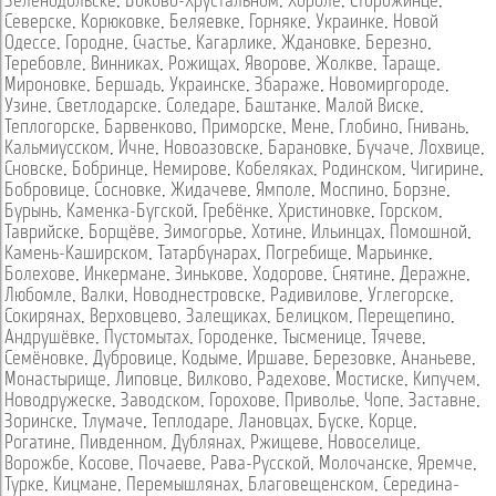
Зеленодольске
,
Боково-Хрустальном
,
Хороле
,
Сторожинце
,
Северске
,
Корюковке
,
Беляевке
,
Горняке
,
Украинке
,
Новой
Одессе
,
Городне
,
Счастье
,
Кагарлике
,
Ждановке
,
Березно
,
Теребовле
,
Винниках
,
Рожищах
,
Яворове
,
Жолкве
,
Тараще
,
Мироновке
,
Бершадь
,
Украинске
,
Збараже
,
Новомиргороде
,
Узине
,
Светлодарске
,
Соледаре
,
Баштанке
,
Малой Виске
,
Теплогорске
,
Барвенково
,
Приморске
,
Мене
,
Глобино
,
Гнивань
,
Кальмиусском
,
Ичне
,
Новоазовске
,
Барановке
,
Бучаче
,
Лохвице
,
Сновске
,
Бобринце
,
Немирове
,
Кобеляках
,
Родинском
,
Чигирине
,
Бобровице
,
Сосновке
,
Жидачеве
,
Ямполе
,
Моспино
,
Борзне
,
Бурынь
,
Каменка-Бугской
,
Гребёнке
,
Христиновке
,
Горском
,
Таврийске
,
Борщёве
,
Зимогорье
,
Хотине
,
Ильинцах
,
Помошной
,
Камень-Каширском
,
Татарбунарах
,
Погребище
,
Марьинке
,
Болехове
,
Инкермане
,
Зинькове
,
Ходорове
,
Снятине
,
Деражне
,
Любомле
,
Валки
,
Новоднестровске
,
Радивилове
,
Углегорске
,
Сокирянах
,
Верховцево
,
Залещиках
,
Белицком
,
Перещепино
,
Андрушёвке
,
Пустомытах
,
Городенке
,
Тысменице
,
Тячеве
,
Семёновке
,
Дубровице
,
Кодыме
,
Иршаве
,
Березовке
,
Ананьеве
,
Монастырище
,
Липовце
,
Вилково
,
Радехове
,
Мостиске
,
Кипучем
,
Новодружеске
,
Заводском
,
Горохове
,
Приволье
,
Чопе
,
Заставне
,
Зоринске
,
Тлумаче
,
Теплодаре
,
Лановцах
,
Буске
,
Корце
,
Рогатине
,
Пивденном
,
Дублянах
,
Ржищеве
,
Новоселице
,
Ворожбе
,
Косове
,
Почаеве
,
Рава-Русской
,
Молочанске
,
Яремче
,
Турке
,
Кицмане
,
Перемышлянах
,
Благовещенском
,
Середина-