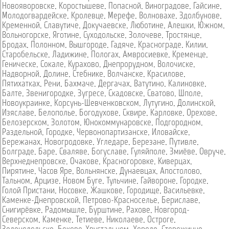
Новояворовске
,
Коростышеве
,
Попасной
,
Виноградове
,
Гайсине
,
Молодогвардейске
,
Кролевце
,
Мерефе
,
Волновахе
,
Здолбунове
,
Кременной
,
Славутиче
,
Докучаевске
,
Люботине
,
Алешки
,
Южном
,
Вольногорске
,
Яготине
,
Суходольске
,
Золочеве
,
Тростянце
,
Бродах
,
Полонном
,
Вышгороде
,
Гадяче
,
Краснограде
,
Килии
,
Старобельске
,
Ладижине
,
Пологах
,
Амвросиевке
,
Кременце
,
Геническе
,
Сокале
,
Курахово
,
Днепрорудном
,
Волочиске
,
Надворной
,
Долине
,
Стебнике
,
Волчанске
,
Красилове
,
Пятихатках
,
Рени
,
Бахмаче
,
Дергачах
,
Ватутино
,
Калиновке
,
Балте
,
Звенигородке
,
Зугресе
,
Скадовске
,
Сватово
,
Шполе
,
Новоукраинке
,
Корсунь-Шевченковском
,
Лутугино
,
Долинской
,
Изяславе
,
Белополье
,
Богодухове
,
Сквире
,
Карловке
,
Орехове
,
Белозерском
,
Золотом
,
Юнокоммунаровске
,
Подгородном
,
Раздельной
,
Городке
,
Червонопартизанске
,
Иловайске
,
Бережанах
,
Новогродовке
,
Угледаре
,
Березане
,
Путивле
,
Болграде
,
Баре
,
Сваляве
,
Богуславе
,
Гуляйполе
,
Змиёве
,
Овруче
,
Верхнеднепровске
,
Очакове
,
Красногоровке
,
Киверцах
,
Пирятине
,
Часов Яре
,
Вольнянске
,
Дунаевцах
,
Апостолово
,
Тальном
,
Арцизе
,
Новом Буге
,
Тульчине
,
Гайвороне
,
Городке
,
Голой Пристани
,
Носовке
,
Жашкове
,
Городище
,
Васильевке
,
Каменке-Днепровской
,
Петрово-Красноселье
,
Бериславе
,
Снигирёвке
,
Радомышле
,
Бурштине
,
Рахове
,
Новгород-
Северском
,
Каменке
,
Тетиеве
,
Николаеве
,
Остроге
,