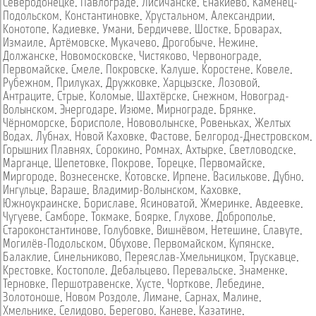
Северодонецке
,
Павлограде
,
Лисичанске
,
Енакиево
,
Каменец-
Подольском
,
Константиновке
,
Хрустальном
,
Александрии
,
Конотопе
,
Кадиевке
,
Умани
,
Бердичеве
,
Шостке
,
Броварах
,
Измаиле
,
Артёмовске
,
Мукачево
,
Дрогобыче
,
Нежине
,
Должанске
,
Новомосковске
,
Чистяково
,
Червонограде
,
Первомайске
,
Смеле
,
Покровске
,
Калуше
,
Коростене
,
Ковеле
,
Рубежном
,
Прилуках
,
Дружковке
,
Харцызске
,
Лозовой
,
Антраците
,
Стрые
,
Коломые
,
Шахтёрске
,
Снежном
,
Новоград-
Волынском
,
Энергодаре
,
Изюме
,
Мирнограде
,
Брянке
,
Чёрноморске
,
Борисполе
,
Нововолынске
,
Ровеньках
,
Желтых
Водах
,
Лубнах
,
Новой Каховке
,
Фастове
,
Белгород-Днестровском
,
Горышних Плавнях
,
Сорокино
,
Ромнах
,
Ахтырке
,
Светловодске
,
Марганце
,
Шепетовке
,
Покрове
,
Торецке
,
Первомайске
,
Миргороде
,
Вознесенске
,
Котовске
,
Ирпене
,
Василькове
,
Дубно
,
Ингульце
,
Вараше
,
Владимир-Волынском
,
Каховке
,
Южноукраинске
,
Бориславе
,
Ясиноватой
,
Жмеринке
,
Авдеевке
,
Чугуеве
,
Самборе
,
Токмаке
,
Боярке
,
Глухове
,
Доброполье
,
Староконстантинове
,
Голубовке
,
Вишнёвом
,
Нетешине
,
Славуте
,
Могилёв-Подольском
,
Обухове
,
Первомайском
,
Купянске
,
Балаклие
,
Синельниково
,
Переяслав-Хмельницком
,
Трускавце
,
Крестовке
,
Костополе
,
Дебальцево
,
Перевальске
,
Знаменке
,
Терновке
,
Першотравенске
,
Хусте
,
Чорткове
,
Лебедине
,
Золотоноше
,
Новом Роздоле
,
Лимане
,
Сарнах
,
Малине
,
Хмельнике
,
Селидово
,
Берегово
,
Каневе
,
Казатине
,