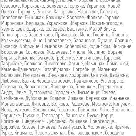
Зеленодольске
,
Боково-Хрустальном
,
Хороле
,
Сторожинце
,
Северске
,
Корюковке
,
Беляевке
,
Горняке
,
Украинке
,
Новой
Одессе
,
Городне
,
Счастье
,
Кагарлике
,
Ждановке
,
Березно
,
Теребовле
,
Винниках
,
Рожищах
,
Яворове
,
Жолкве
,
Тараще
,
Мироновке
,
Бершадь
,
Украинске
,
Збараже
,
Новомиргороде
,
Узине
,
Светлодарске
,
Соледаре
,
Баштанке
,
Малой Виске
,
Теплогорске
,
Барвенково
,
Приморске
,
Мене
,
Глобино
,
Гнивань
,
Кальмиусском
,
Ичне
,
Новоазовске
,
Барановке
,
Бучаче
,
Лохвице
,
Сновске
,
Бобринце
,
Немирове
,
Кобеляках
,
Родинском
,
Чигирине
,
Бобровице
,
Сосновке
,
Жидачеве
,
Ямполе
,
Моспино
,
Борзне
,
Бурынь
,
Каменка-Бугской
,
Гребёнке
,
Христиновке
,
Горском
,
Таврийске
,
Борщёве
,
Зимогорье
,
Хотине
,
Ильинцах
,
Помошной
,
Камень-Каширском
,
Татарбунарах
,
Погребище
,
Марьинке
,
Болехове
,
Инкермане
,
Зинькове
,
Ходорове
,
Снятине
,
Деражне
,
Любомле
,
Валки
,
Новоднестровске
,
Радивилове
,
Углегорске
,
Сокирянах
,
Верховцево
,
Залещиках
,
Белицком
,
Перещепино
,
Андрушёвке
,
Пустомытах
,
Городенке
,
Тысменице
,
Тячеве
,
Семёновке
,
Дубровице
,
Кодыме
,
Иршаве
,
Березовке
,
Ананьеве
,
Монастырище
,
Липовце
,
Вилково
,
Радехове
,
Мостиске
,
Кипучем
,
Новодружеске
,
Заводском
,
Горохове
,
Приволье
,
Чопе
,
Заставне
,
Зоринске
,
Тлумаче
,
Теплодаре
,
Лановцах
,
Буске
,
Корце
,
Рогатине
,
Пивденном
,
Дублянах
,
Ржищеве
,
Новоселице
,
Ворожбе
,
Косове
,
Почаеве
,
Рава-Русской
,
Молочанске
,
Яремче
,
Турке
,
Кицмане
,
Перемышлянах
,
Благовещенском
,
Середина-