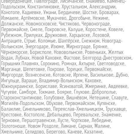
Северодонецке
,
Павлограде
,
Лисичанске
,
Енакиево
,
Каменец-
Подольском
,
Константиновке
,
Хрустальном
,
Александрии
,
Конотопе
,
Кадиевке
,
Умани
,
Бердичеве
,
Шостке
,
Броварах
,
Измаиле
,
Артёмовске
,
Мукачево
,
Дрогобыче
,
Нежине
,
Должанске
,
Новомосковске
,
Чистяково
,
Червонограде
,
Первомайске
,
Смеле
,
Покровске
,
Калуше
,
Коростене
,
Ковеле
,
Рубежном
,
Прилуках
,
Дружковке
,
Харцызске
,
Лозовой
,
Антраците
,
Стрые
,
Коломые
,
Шахтёрске
,
Снежном
,
Новоград-
Волынском
,
Энергодаре
,
Изюме
,
Мирнограде
,
Брянке
,
Чёрноморске
,
Борисполе
,
Нововолынске
,
Ровеньках
,
Желтых
Водах
,
Лубнах
,
Новой Каховке
,
Фастове
,
Белгород-Днестровском
,
Горышних Плавнях
,
Сорокино
,
Ромнах
,
Ахтырке
,
Светловодске
,
Марганце
,
Шепетовке
,
Покрове
,
Торецке
,
Первомайске
,
Миргороде
,
Вознесенске
,
Котовске
,
Ирпене
,
Василькове
,
Дубно
,
Ингульце
,
Вараше
,
Владимир-Волынском
,
Каховке
,
Южноукраинске
,
Бориславе
,
Ясиноватой
,
Жмеринке
,
Авдеевке
,
Чугуеве
,
Самборе
,
Токмаке
,
Боярке
,
Глухове
,
Доброполье
,
Староконстантинове
,
Голубовке
,
Вишнёвом
,
Нетешине
,
Славуте
,
Могилёв-Подольском
,
Обухове
,
Первомайском
,
Купянске
,
Балаклие
,
Синельниково
,
Переяслав-Хмельницком
,
Трускавце
,
Крестовке
,
Костополе
,
Дебальцево
,
Перевальске
,
Знаменке
,
Терновке
,
Першотравенске
,
Хусте
,
Чорткове
,
Лебедине
,
Золотоноше
,
Новом Роздоле
,
Лимане
,
Сарнах
,
Малине
,
Хмельнике
,
Селидово
,
Берегово
,
Каневе
,
Казатине
,