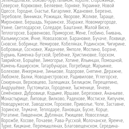
Зеленодольске
,
Боково-Хрустальном
,
Хороле
,
Сторожинце
,
Северске
,
Корюковке
,
Беляевке
,
Горняке
,
Украинке
,
Новой
Одессе
,
Городне
,
Счастье
,
Кагарлике
,
Ждановке
,
Березно
,
Теребовле
,
Винниках
,
Рожищах
,
Яворове
,
Жолкве
,
Тараще
,
Мироновке
,
Бершадь
,
Украинске
,
Збараже
,
Новомиргороде
,
Узине
,
Светлодарске
,
Соледаре
,
Баштанке
,
Малой Виске
,
Теплогорске
,
Барвенково
,
Приморске
,
Мене
,
Глобино
,
Гнивань
,
Кальмиусском
,
Ичне
,
Новоазовске
,
Барановке
,
Бучаче
,
Лохвице
,
Сновске
,
Бобринце
,
Немирове
,
Кобеляках
,
Родинском
,
Чигирине
,
Бобровице
,
Сосновке
,
Жидачеве
,
Ямполе
,
Моспино
,
Борзне
,
Бурынь
,
Каменка-Бугской
,
Гребёнке
,
Христиновке
,
Горском
,
Таврийске
,
Борщёве
,
Зимогорье
,
Хотине
,
Ильинцах
,
Помошной
,
Камень-Каширском
,
Татарбунарах
,
Погребище
,
Марьинке
,
Болехове
,
Инкермане
,
Зинькове
,
Ходорове
,
Снятине
,
Деражне
,
Любомле
,
Валки
,
Новоднестровске
,
Радивилове
,
Углегорске
,
Сокирянах
,
Верховцево
,
Залещиках
,
Белицком
,
Перещепино
,
Андрушёвке
,
Пустомытах
,
Городенке
,
Тысменице
,
Тячеве
,
Семёновке
,
Дубровице
,
Кодыме
,
Иршаве
,
Березовке
,
Ананьеве
,
Монастырище
,
Липовце
,
Вилково
,
Радехове
,
Мостиске
,
Кипучем
,
Новодружеске
,
Заводском
,
Горохове
,
Приволье
,
Чопе
,
Заставне
,
Зоринске
,
Тлумаче
,
Теплодаре
,
Лановцах
,
Буске
,
Корце
,
Рогатине
,
Пивденном
,
Дублянах
,
Ржищеве
,
Новоселице
,
Ворожбе
,
Косове
,
Почаеве
,
Рава-Русской
,
Молочанске
,
Яремче
,
Турке
,
Кицмане
,
Перемышлянах
,
Благовещенском
,
Середина-