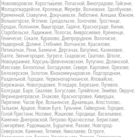
Новояворовске
,
Коростышеве
,
Попасной
,
Виноградове
,
Гайсине
,
Молодогвардейске
,
Кролевце
,
Мерефе
,
Волновахе
,
Здолбунове
,
Кременной
,
Славутиче
,
Докучаевске
,
Люботине
,
Алешки
,
Южном
,
Вольногорске
,
Яготине
,
Суходольске
,
Золочеве
,
Тростянце
,
Бродах
,
Полонном
,
Вышгороде
,
Гадяче
,
Краснограде
,
Килии
,
Старобельске
,
Ладижине
,
Пологах
,
Амвросиевке
,
Кременце
,
Геническе
,
Сокале
,
Курахово
,
Днепрорудном
,
Волочиске
,
Надворной
,
Долине
,
Стебнике
,
Волчанске
,
Красилове
,
Пятихатках
,
Рени
,
Бахмаче
,
Дергачах
,
Ватутино
,
Калиновке
,
Балте
,
Звенигородке
,
Зугресе
,
Скадовске
,
Сватово
,
Шполе
,
Новоукраинке
,
Корсунь-Шевченковском
,
Лутугино
,
Долинской
,
Изяславе
,
Белополье
,
Богодухове
,
Сквире
,
Карловке
,
Орехове
,
Белозерском
,
Золотом
,
Юнокоммунаровске
,
Подгородном
,
Раздельной
,
Городке
,
Червонопартизанске
,
Иловайске
,
Бережанах
,
Новогродовке
,
Угледаре
,
Березане
,
Путивле
,
Болграде
,
Баре
,
Сваляве
,
Богуславе
,
Гуляйполе
,
Змиёве
,
Овруче
,
Верхнеднепровске
,
Очакове
,
Красногоровке
,
Киверцах
,
Пирятине
,
Часов Яре
,
Вольнянске
,
Дунаевцах
,
Апостолово
,
Тальном
,
Арцизе
,
Новом Буге
,
Тульчине
,
Гайвороне
,
Городке
,
Голой Пристани
,
Носовке
,
Жашкове
,
Городище
,
Васильевке
,
Каменке-Днепровской
,
Петрово-Красноселье
,
Бериславе
,
Снигирёвке
,
Радомышле
,
Бурштине
,
Рахове
,
Новгород-
Северском
,
Каменке
,
Тетиеве
,
Николаеве
,
Остроге
,