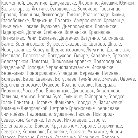
Кременной
,
Славутиче
,
Докучаевске
,
Люботине
,
Алешки
,
Южном
,
Вольногорске
,
Яготине
,
Суходольске
,
Золочеве
,
Тростянце
,
Бродах
,
Полонном
,
Вышгороде
,
Гадяче
,
Краснограде
,
Килии
,
Старобельске
,
Ладижине
,
Пологах
,
Амвросиевке
,
Кременце
,
Геническе
,
Сокале
,
Курахово
,
Днепрорудном
,
Волочиске
,
Надворной
,
Долине
,
Стебнике
,
Волчанске
,
Красилове
,
Пятихатках
,
Рени
,
Бахмаче
,
Дергачах
,
Ватутино
,
Калиновке
,
Балте
,
Звенигородке
,
Зугресе
,
Скадовске
,
Сватово
,
Шполе
,
Новоукраинке
,
Корсунь-Шевченковском
,
Лутугино
,
Долинской
,
Изяславе
,
Белополье
,
Богодухове
,
Сквире
,
Карловке
,
Орехове
,
Белозерском
,
Золотом
,
Юнокоммунаровске
,
Подгородном
,
Раздельной
,
Городке
,
Червонопартизанске
,
Иловайске
,
Бережанах
,
Новогродовке
,
Угледаре
,
Березане
,
Путивле
,
Болграде
,
Баре
,
Сваляве
,
Богуславе
,
Гуляйполе
,
Змиёве
,
Овруче
,
Верхнеднепровске
,
Очакове
,
Красногоровке
,
Киверцах
,
Пирятине
,
Часов Яре
,
Вольнянске
,
Дунаевцах
,
Апостолово
,
Тальном
,
Арцизе
,
Новом Буге
,
Тульчине
,
Гайвороне
,
Городке
,
Голой Пристани
,
Носовке
,
Жашкове
,
Городище
,
Васильевке
,
Каменке-Днепровской
,
Петрово-Красноселье
,
Бериславе
,
Снигирёвке
,
Радомышле
,
Бурштине
,
Рахове
,
Новгород-
Северском
,
Каменке
,
Тетиеве
,
Николаеве
,
Остроге
,
Зеленодольске
,
Боково-Хрустальном
,
Хороле
,
Сторожинце
,
Северске
,
Корюковке
,
Беляевке
,
Горняке
,
Украинке
,
Новой
Одессе
,
Городне
,
Счастье
,
Кагарлике
,
Ждановке
,
Березно
,