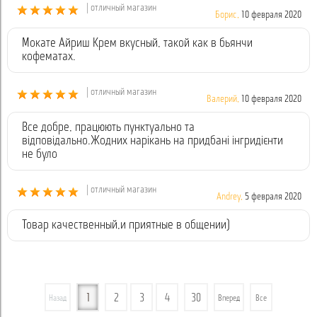
| отличный магазин
Борис,
10 февраля 2020
Мокате Айриш Крем вкусный, такой как в бьянчи
кофематах.
| отличный магазин
Валерий,
10 февраля 2020
Все добре, працюють пунктуально та
відповідально.Жодних нарікань на придбані інгридієнти
не було
| отличный магазин
Andrey,
5 февраля 2020
Товар качественный,и приятные в общении)
1
2
3
4
30
Назад
Вперед
Все