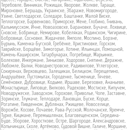
Теребовле
,
Винниках
,
Рожищах
,
Яворове
,
Жолкве
,
Тараще
,
Мироновке
,
Бершадь
,
Украинске
,
Збараже
,
Новомиргороде
,
Узине
,
Светлодарске
,
Соледаре
,
Баштанке
,
Малой Виске
,
Теплогорске
,
Барвенково
,
Приморске
,
Мене
,
Глобино
,
Гнивань
,
Кальмиусском
,
Ичне
,
Новоазовске
,
Барановке
,
Бучаче
,
Лохвице
,
Сновске
,
Бобринце
,
Немирове
,
Кобеляках
,
Родинском
,
Чигирине
,
Бобровице
,
Сосновке
,
Жидачеве
,
Ямполе
,
Моспино
,
Борзне
,
Бурынь
,
Каменка-Бугской
,
Гребёнке
,
Христиновке
,
Горском
,
Таврийске
,
Борщёве
,
Зимогорье
,
Хотине
,
Ильинцах
,
Помошной
,
Камень-Каширском
,
Татарбунарах
,
Погребище
,
Марьинке
,
Болехове
,
Инкермане
,
Зинькове
,
Ходорове
,
Снятине
,
Деражне
,
Любомле
,
Валки
,
Новоднестровске
,
Радивилове
,
Углегорске
,
Сокирянах
,
Верховцево
,
Залещиках
,
Белицком
,
Перещепино
,
Андрушёвке
,
Пустомытах
,
Городенке
,
Тысменице
,
Тячеве
,
Семёновке
,
Дубровице
,
Кодыме
,
Иршаве
,
Березовке
,
Ананьеве
,
Монастырище
,
Липовце
,
Вилково
,
Радехове
,
Мостиске
,
Кипучем
,
Новодружеске
,
Заводском
,
Горохове
,
Приволье
,
Чопе
,
Заставне
,
Зоринске
,
Тлумаче
,
Теплодаре
,
Лановцах
,
Буске
,
Корце
,
Рогатине
,
Пивденном
,
Дублянах
,
Ржищеве
,
Новоселице
,
Ворожбе
,
Косове
,
Почаеве
,
Рава-Русской
,
Молочанске
,
Яремче
,
Турке
,
Кицмане
,
Перемышлянах
,
Благовещенском
,
Середина-
Буде
,
Зборове
,
Хоросткове
,
Остре
,
Шаргороде
,
Александровске
,
Копычинцах
,
Сколе
,
Артёмово
,
Судовой Вишне
,
Галиче
,
Моршине
,