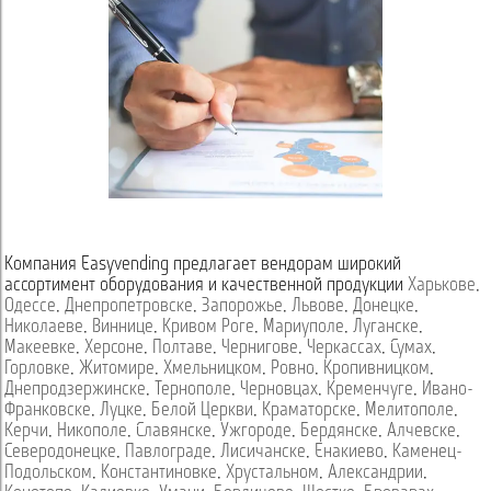
Компания Easyvending предлагает вендорам широкий
ассортимент оборудования и качественной продукции
Харькове
,
Одессе
,
Днепропетровске
,
Запорожье
,
Львове
,
Донецке
,
Николаеве
,
Виннице
,
Кривом Роге
,
Мариуполе
,
Луганске
,
Макеевке
,
Херсоне
,
Полтаве
,
Чернигове
,
Черкассах
,
Сумах
,
Горловке
,
Житомире
,
Хмельницком
,
Ровно
,
Кропивницком
,
Днепродзержинске
,
Тернополе
,
Черновцах
,
Кременчуге
,
Ивано-
Франковске
,
Луцке
,
Белой Церкви
,
Краматорске
,
Мелитополе
,
Керчи
,
Никополе
,
Славянске
,
Ужгороде
,
Бердянске
,
Алчевске
,
Северодонецке
,
Павлограде
,
Лисичанске
,
Енакиево
,
Каменец-
Подольском
,
Константиновке
,
Хрустальном
,
Александрии
,