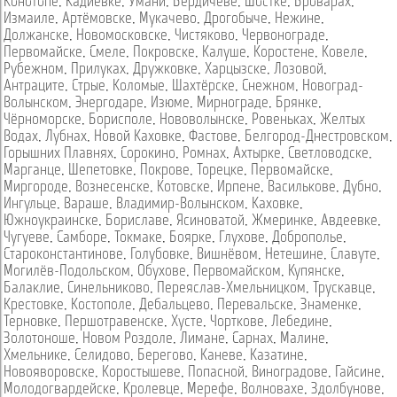
Конотопе
,
Кадиевке
,
Умани
,
Бердичеве
,
Шостке
,
Броварах
,
Измаиле
,
Артёмовске
,
Мукачево
,
Дрогобыче
,
Нежине
,
Должанске
,
Новомосковске
,
Чистяково
,
Червонограде
,
Первомайске
,
Смеле
,
Покровске
,
Калуше
,
Коростене
,
Ковеле
,
Рубежном
,
Прилуках
,
Дружковке
,
Харцызске
,
Лозовой
,
Антраците
,
Стрые
,
Коломые
,
Шахтёрске
,
Снежном
,
Новоград-
Волынском
,
Энергодаре
,
Изюме
,
Мирнограде
,
Брянке
,
Чёрноморске
,
Борисполе
,
Нововолынске
,
Ровеньках
,
Желтых
Водах
,
Лубнах
,
Новой Каховке
,
Фастове
,
Белгород-Днестровском
,
Горышних Плавнях
,
Сорокино
,
Ромнах
,
Ахтырке
,
Светловодске
,
Марганце
,
Шепетовке
,
Покрове
,
Торецке
,
Первомайске
,
Миргороде
,
Вознесенске
,
Котовске
,
Ирпене
,
Василькове
,
Дубно
,
Ингульце
,
Вараше
,
Владимир-Волынском
,
Каховке
,
Южноукраинске
,
Бориславе
,
Ясиноватой
,
Жмеринке
,
Авдеевке
,
Чугуеве
,
Самборе
,
Токмаке
,
Боярке
,
Глухове
,
Доброполье
,
Староконстантинове
,
Голубовке
,
Вишнёвом
,
Нетешине
,
Славуте
,
Могилёв-Подольском
,
Обухове
,
Первомайском
,
Купянске
,
Балаклие
,
Синельниково
,
Переяслав-Хмельницком
,
Трускавце
,
Крестовке
,
Костополе
,
Дебальцево
,
Перевальске
,
Знаменке
,
Терновке
,
Першотравенске
,
Хусте
,
Чорткове
,
Лебедине
,
Золотоноше
,
Новом Роздоле
,
Лимане
,
Сарнах
,
Малине
,
Хмельнике
,
Селидово
,
Берегово
,
Каневе
,
Казатине
,
Новояворовске
,
Коростышеве
,
Попасной
,
Виноградове
,
Гайсине
,
Молодогвардейске
,
Кролевце
,
Мерефе
,
Волновахе
,
Здолбунове
,