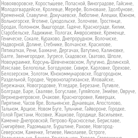
Новояворовске
,
Коростышеве
,
Попасной
,
Виноградове
,
Гайсине
,
Молодогвардейске
,
Кролевце
,
Мерефе
,
Волновахе
,
Здолбунове
,
Кременной
,
Славутиче
,
Докучаевске
,
Люботине
,
Алешки
,
Южном
,
Вольногорске
,
Яготине
,
Суходольске
,
Золочеве
,
Тростянце
,
Бродах
,
Полонном
,
Вышгороде
,
Гадяче
,
Краснограде
,
Килии
,
Старобельске
,
Ладижине
,
Пологах
,
Амвросиевке
,
Кременце
,
Геническе
,
Сокале
,
Курахово
,
Днепрорудном
,
Волочиске
,
Надворной
,
Долине
,
Стебнике
,
Волчанске
,
Красилове
,
Пятихатках
,
Рени
,
Бахмаче
,
Дергачах
,
Ватутино
,
Калиновке
,
Балте
,
Звенигородке
,
Зугресе
,
Скадовске
,
Сватово
,
Шполе
,
Новоукраинке
,
Корсунь-Шевченковском
,
Лутугино
,
Долинской
,
Изяславе
,
Белополье
,
Богодухове
,
Сквире
,
Карловке
,
Орехове
,
Белозерском
,
Золотом
,
Юнокоммунаровске
,
Подгородном
,
Раздельной
,
Городке
,
Червонопартизанске
,
Иловайске
,
Бережанах
,
Новогродовке
,
Угледаре
,
Березане
,
Путивле
,
Болграде
,
Баре
,
Сваляве
,
Богуславе
,
Гуляйполе
,
Змиёве
,
Овруче
,
Верхнеднепровске
,
Очакове
,
Красногоровке
,
Киверцах
,
Пирятине
,
Часов Яре
,
Вольнянске
,
Дунаевцах
,
Апостолово
,
Тальном
,
Арцизе
,
Новом Буге
,
Тульчине
,
Гайвороне
,
Городке
,
Голой Пристани
,
Носовке
,
Жашкове
,
Городище
,
Васильевке
,
Каменке-Днепровской
,
Петрово-Красноселье
,
Бериславе
,
Снигирёвке
,
Радомышле
,
Бурштине
,
Рахове
,
Новгород-
Северском
,
Каменке
,
Тетиеве
,
Николаеве
,
Остроге
,