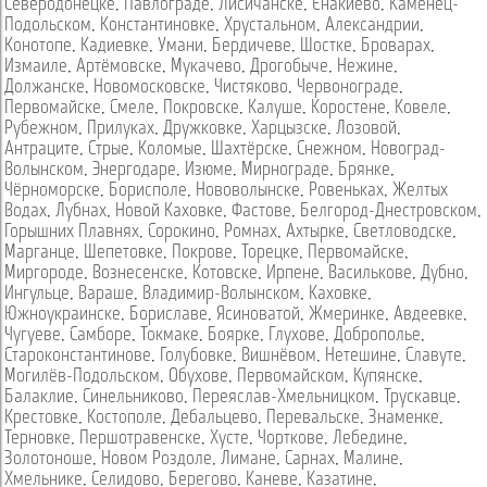
Северодонецке
,
Павлограде
,
Лисичанске
,
Енакиево
,
Каменец-
Подольском
,
Константиновке
,
Хрустальном
,
Александрии
,
Конотопе
,
Кадиевке
,
Умани
,
Бердичеве
,
Шостке
,
Броварах
,
Измаиле
,
Артёмовске
,
Мукачево
,
Дрогобыче
,
Нежине
,
Должанске
,
Новомосковске
,
Чистяково
,
Червонограде
,
Первомайске
,
Смеле
,
Покровске
,
Калуше
,
Коростене
,
Ковеле
,
Рубежном
,
Прилуках
,
Дружковке
,
Харцызске
,
Лозовой
,
Антраците
,
Стрые
,
Коломые
,
Шахтёрске
,
Снежном
,
Новоград-
Волынском
,
Энергодаре
,
Изюме
,
Мирнограде
,
Брянке
,
Чёрноморске
,
Борисполе
,
Нововолынске
,
Ровеньках
,
Желтых
Водах
,
Лубнах
,
Новой Каховке
,
Фастове
,
Белгород-Днестровском
,
Горышних Плавнях
,
Сорокино
,
Ромнах
,
Ахтырке
,
Светловодске
,
Марганце
,
Шепетовке
,
Покрове
,
Торецке
,
Первомайске
,
Миргороде
,
Вознесенске
,
Котовске
,
Ирпене
,
Василькове
,
Дубно
,
Ингульце
,
Вараше
,
Владимир-Волынском
,
Каховке
,
Южноукраинске
,
Бориславе
,
Ясиноватой
,
Жмеринке
,
Авдеевке
,
Чугуеве
,
Самборе
,
Токмаке
,
Боярке
,
Глухове
,
Доброполье
,
Староконстантинове
,
Голубовке
,
Вишнёвом
,
Нетешине
,
Славуте
,
Могилёв-Подольском
,
Обухове
,
Первомайском
,
Купянске
,
Балаклие
,
Синельниково
,
Переяслав-Хмельницком
,
Трускавце
,
Крестовке
,
Костополе
,
Дебальцево
,
Перевальске
,
Знаменке
,
Терновке
,
Першотравенске
,
Хусте
,
Чорткове
,
Лебедине
,
Золотоноше
,
Новом Роздоле
,
Лимане
,
Сарнах
,
Малине
,
Хмельнике
,
Селидово
,
Берегово
,
Каневе
,
Казатине
,