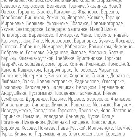
Зеленодольске
,
Боково-Хрустальном
,
Хороле
,
Сторожинце
,
Северске
,
Корюковке
,
Беляевке
,
Горняке
,
Украинке
,
Новой
Одессе
,
Городне
,
Счастье
,
Кагарлике
,
Ждановке
,
Березно
,
Теребовле
,
Винниках
,
Рожищах
,
Яворове
,
Жолкве
,
Тараще
,
Мироновке
,
Бершадь
,
Украинске
,
Збараже
,
Новомиргороде
,
Узине
,
Светлодарске
,
Соледаре
,
Баштанке
,
Малой Виске
,
Теплогорске
,
Барвенково
,
Приморске
,
Мене
,
Глобино
,
Гнивань
,
Кальмиусском
,
Ичне
,
Новоазовске
,
Барановке
,
Бучаче
,
Лохвице
,
Сновске
,
Бобринце
,
Немирове
,
Кобеляках
,
Родинском
,
Чигирине
,
Бобровице
,
Сосновке
,
Жидачеве
,
Ямполе
,
Моспино
,
Борзне
,
Бурынь
,
Каменка-Бугской
,
Гребёнке
,
Христиновке
,
Горском
,
Таврийске
,
Борщёве
,
Зимогорье
,
Хотине
,
Ильинцах
,
Помошной
,
Камень-Каширском
,
Татарбунарах
,
Погребище
,
Марьинке
,
Болехове
,
Инкермане
,
Зинькове
,
Ходорове
,
Снятине
,
Деражне
,
Любомле
,
Валки
,
Новоднестровске
,
Радивилове
,
Углегорске
,
Сокирянах
,
Верховцево
,
Залещиках
,
Белицком
,
Перещепино
,
Андрушёвке
,
Пустомытах
,
Городенке
,
Тысменице
,
Тячеве
,
Семёновке
,
Дубровице
,
Кодыме
,
Иршаве
,
Березовке
,
Ананьеве
,
Монастырище
,
Липовце
,
Вилково
,
Радехове
,
Мостиске
,
Кипучем
,
Новодружеске
,
Заводском
,
Горохове
,
Приволье
,
Чопе
,
Заставне
,
Зоринске
,
Тлумаче
,
Теплодаре
,
Лановцах
,
Буске
,
Корце
,
Рогатине
,
Пивденном
,
Дублянах
,
Ржищеве
,
Новоселице
,
Ворожбе
,
Косове
,
Почаеве
,
Рава-Русской
,
Молочанске
,
Яремче
,
Турке
,
Кицмане
,
Перемышлянах
,
Благовещенском
,
Середина-