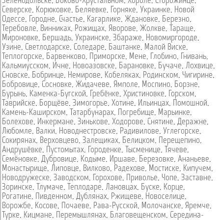
Зеленодольске
,
Боково-Хрустальном
,
Хороле
,
Сторожинце
,
Северске
,
Корюковке
,
Беляевке
,
Горняке
,
Украинке
,
Новой
Одессе
,
Городне
,
Счастье
,
Кагарлике
,
Ждановке
,
Березно
,
Теребовле
,
Винниках
,
Рожищах
,
Яворове
,
Жолкве
,
Тараще
,
Мироновке
,
Бершадь
,
Украинске
,
Збараже
,
Новомиргороде
,
Узине
,
Светлодарске
,
Соледаре
,
Баштанке
,
Малой Виске
,
Теплогорске
,
Барвенково
,
Приморске
,
Мене
,
Глобино
,
Гнивань
,
Кальмиусском
,
Ичне
,
Новоазовске
,
Барановке
,
Бучаче
,
Лохвице
,
Сновске
,
Бобринце
,
Немирове
,
Кобеляках
,
Родинском
,
Чигирине
,
Бобровице
,
Сосновке
,
Жидачеве
,
Ямполе
,
Моспино
,
Борзне
,
Бурынь
,
Каменка-Бугской
,
Гребёнке
,
Христиновке
,
Горском
,
Таврийске
,
Борщёве
,
Зимогорье
,
Хотине
,
Ильинцах
,
Помошной
,
Камень-Каширском
,
Татарбунарах
,
Погребище
,
Марьинке
,
Болехове
,
Инкермане
,
Зинькове
,
Ходорове
,
Снятине
,
Деражне
,
Любомле
,
Валки
,
Новоднестровске
,
Радивилове
,
Углегорске
,
Сокирянах
,
Верховцево
,
Залещиках
,
Белицком
,
Перещепино
,
Андрушёвке
,
Пустомытах
,
Городенке
,
Тысменице
,
Тячеве
,
Семёновке
,
Дубровице
,
Кодыме
,
Иршаве
,
Березовке
,
Ананьеве
,
Монастырище
,
Липовце
,
Вилково
,
Радехове
,
Мостиске
,
Кипучем
,
Новодружеске
,
Заводском
,
Горохове
,
Приволье
,
Чопе
,
Заставне
,
Зоринске
,
Тлумаче
,
Теплодаре
,
Лановцах
,
Буске
,
Корце
,
Рогатине
,
Пивденном
,
Дублянах
,
Ржищеве
,
Новоселице
,
Ворожбе
,
Косове
,
Почаеве
,
Рава-Русской
,
Молочанске
,
Яремче
,
Турке
,
Кицмане
,
Перемышлянах
,
Благовещенском
,
Середина-