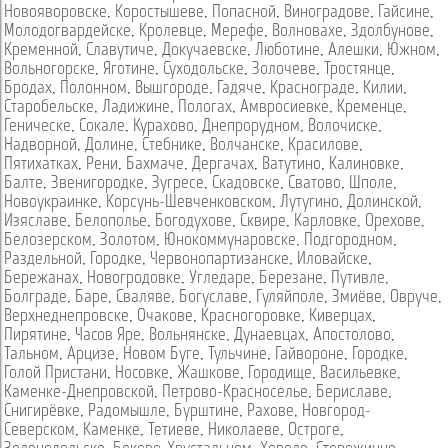
Новояворовске
,
Коростышеве
,
Попасной
,
Виноградове
,
Гайсине
,
Молодогвардейске
,
Кролевце
,
Мерефе
,
Волновахе
,
Здолбунове
,
Кременной
,
Славутиче
,
Докучаевске
,
Люботине
,
Алешки
,
Южном
,
Вольногорске
,
Яготине
,
Суходольске
,
Золочеве
,
Тростянце
,
Бродах
,
Полонном
,
Вышгороде
,
Гадяче
,
Краснограде
,
Килии
,
Старобельске
,
Ладижине
,
Пологах
,
Амвросиевке
,
Кременце
,
Геническе
,
Сокале
,
Курахово
,
Днепрорудном
,
Волочиске
,
Надворной
,
Долине
,
Стебнике
,
Волчанске
,
Красилове
,
Пятихатках
,
Рени
,
Бахмаче
,
Дергачах
,
Ватутино
,
Калиновке
,
Балте
,
Звенигородке
,
Зугресе
,
Скадовске
,
Сватово
,
Шполе
,
Новоукраинке
,
Корсунь-Шевченковском
,
Лутугино
,
Долинской
,
Изяславе
,
Белополье
,
Богодухове
,
Сквире
,
Карловке
,
Орехове
,
Белозерском
,
Золотом
,
Юнокоммунаровске
,
Подгородном
,
Раздельной
,
Городке
,
Червонопартизанске
,
Иловайске
,
Бережанах
,
Новогродовке
,
Угледаре
,
Березане
,
Путивле
,
Болграде
,
Баре
,
Сваляве
,
Богуславе
,
Гуляйполе
,
Змиёве
,
Овруче
,
Верхнеднепровске
,
Очакове
,
Красногоровке
,
Киверцах
,
Пирятине
,
Часов Яре
,
Вольнянске
,
Дунаевцах
,
Апостолово
,
Тальном
,
Арцизе
,
Новом Буге
,
Тульчине
,
Гайвороне
,
Городке
,
Голой Пристани
,
Носовке
,
Жашкове
,
Городище
,
Васильевке
,
Каменке-Днепровской
,
Петрово-Красноселье
,
Бериславе
,
Снигирёвке
,
Радомышле
,
Бурштине
,
Рахове
,
Новгород-
Северском
,
Каменке
,
Тетиеве
,
Николаеве
,
Остроге
,