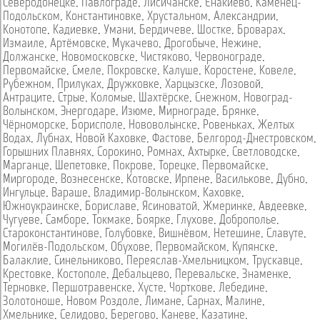
Северодонецке
,
Павлограде
,
Лисичанске
,
Енакиево
,
Каменец-
Подольском
,
Константиновке
,
Хрустальном
,
Александрии
,
Конотопе
,
Кадиевке
,
Умани
,
Бердичеве
,
Шостке
,
Броварах
,
Измаиле
,
Артёмовске
,
Мукачево
,
Дрогобыче
,
Нежине
,
Должанске
,
Новомосковске
,
Чистяково
,
Червонограде
,
Первомайске
,
Смеле
,
Покровске
,
Калуше
,
Коростене
,
Ковеле
,
Рубежном
,
Прилуках
,
Дружковке
,
Харцызске
,
Лозовой
,
Антраците
,
Стрые
,
Коломые
,
Шахтёрске
,
Снежном
,
Новоград-
Волынском
,
Энергодаре
,
Изюме
,
Мирнограде
,
Брянке
,
Чёрноморске
,
Борисполе
,
Нововолынске
,
Ровеньках
,
Желтых
Водах
,
Лубнах
,
Новой Каховке
,
Фастове
,
Белгород-Днестровском
,
Горышних Плавнях
,
Сорокино
,
Ромнах
,
Ахтырке
,
Светловодске
,
Марганце
,
Шепетовке
,
Покрове
,
Торецке
,
Первомайске
,
Миргороде
,
Вознесенске
,
Котовске
,
Ирпене
,
Василькове
,
Дубно
,
Ингульце
,
Вараше
,
Владимир-Волынском
,
Каховке
,
Южноукраинске
,
Бориславе
,
Ясиноватой
,
Жмеринке
,
Авдеевке
,
Чугуеве
,
Самборе
,
Токмаке
,
Боярке
,
Глухове
,
Доброполье
,
Староконстантинове
,
Голубовке
,
Вишнёвом
,
Нетешине
,
Славуте
,
Могилёв-Подольском
,
Обухове
,
Первомайском
,
Купянске
,
Балаклие
,
Синельниково
,
Переяслав-Хмельницком
,
Трускавце
,
Крестовке
,
Костополе
,
Дебальцево
,
Перевальске
,
Знаменке
,
Терновке
,
Першотравенске
,
Хусте
,
Чорткове
,
Лебедине
,
Золотоноше
,
Новом Роздоле
,
Лимане
,
Сарнах
,
Малине
,
Хмельнике
,
Селидово
,
Берегово
,
Каневе
,
Казатине
,