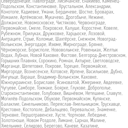
Северодонецке
,
Павлограде
,
Лисичанске
,
Енакиево
,
Каменец-
Подольском
,
Константиновке
,
Хрустальном
,
Александрии
,
Конотопе
,
Кадиевке
,
Умани
,
Бердичеве
,
Шостке
,
Броварах
,
Измаиле
,
Артёмовске
,
Мукачево
,
Дрогобыче
,
Нежине
,
Должанске
,
Новомосковске
,
Чистяково
,
Червонограде
,
Первомайске
,
Смеле
,
Покровске
,
Калуше
,
Коростене
,
Ковеле
,
Рубежном
,
Прилуках
,
Дружковке
,
Харцызске
,
Лозовой
,
Антраците
,
Стрые
,
Коломые
,
Шахтёрске
,
Снежном
,
Новоград-
Волынском
,
Энергодаре
,
Изюме
,
Мирнограде
,
Брянке
,
Чёрноморске
,
Борисполе
,
Нововолынске
,
Ровеньках
,
Желтых
Водах
,
Лубнах
,
Новой Каховке
,
Фастове
,
Белгород-Днестровском
,
Горышних Плавнях
,
Сорокино
,
Ромнах
,
Ахтырке
,
Светловодске
,
Марганце
,
Шепетовке
,
Покрове
,
Торецке
,
Первомайске
,
Миргороде
,
Вознесенске
,
Котовске
,
Ирпене
,
Василькове
,
Дубно
,
Ингульце
,
Вараше
,
Владимир-Волынском
,
Каховке
,
Южноукраинске
,
Бориславе
,
Ясиноватой
,
Жмеринке
,
Авдеевке
,
Чугуеве
,
Самборе
,
Токмаке
,
Боярке
,
Глухове
,
Доброполье
,
Староконстантинове
,
Голубовке
,
Вишнёвом
,
Нетешине
,
Славуте
,
Могилёв-Подольском
,
Обухове
,
Первомайском
,
Купянске
,
Балаклие
,
Синельниково
,
Переяслав-Хмельницком
,
Трускавце
,
Крестовке
,
Костополе
,
Дебальцево
,
Перевальске
,
Знаменке
,
Терновке
,
Першотравенске
,
Хусте
,
Чорткове
,
Лебедине
,
Золотоноше
,
Новом Роздоле
,
Лимане
,
Сарнах
,
Малине
,
Хмельнике
,
Селидово
,
Берегово
,
Каневе
,
Казатине
,