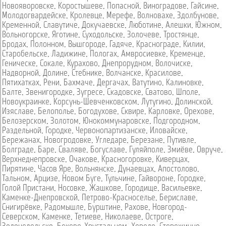
Новояворовске
,
Коростышеве
,
Попасной
,
Виноградове
,
Гайсине
,
Молодогвардейске
,
Кролевце
,
Мерефе
,
Волновахе
,
Здолбунове
,
Кременной
,
Славутиче
,
Докучаевске
,
Люботине
,
Алешки
,
Южном
,
Вольногорске
,
Яготине
,
Суходольске
,
Золочеве
,
Тростянце
,
Бродах
,
Полонном
,
Вышгороде
,
Гадяче
,
Краснограде
,
Килии
,
Старобельске
,
Ладижине
,
Пологах
,
Амвросиевке
,
Кременце
,
Геническе
,
Сокале
,
Курахово
,
Днепрорудном
,
Волочиске
,
Надворной
,
Долине
,
Стебнике
,
Волчанске
,
Красилове
,
Пятихатках
,
Рени
,
Бахмаче
,
Дергачах
,
Ватутино
,
Калиновке
,
Балте
,
Звенигородке
,
Зугресе
,
Скадовске
,
Сватово
,
Шполе
,
Новоукраинке
,
Корсунь-Шевченковском
,
Лутугино
,
Долинской
,
Изяславе
,
Белополье
,
Богодухове
,
Сквире
,
Карловке
,
Орехове
,
Белозерском
,
Золотом
,
Юнокоммунаровске
,
Подгородном
,
Раздельной
,
Городке
,
Червонопартизанске
,
Иловайске
,
Бережанах
,
Новогродовке
,
Угледаре
,
Березане
,
Путивле
,
Болграде
,
Баре
,
Сваляве
,
Богуславе
,
Гуляйполе
,
Змиёве
,
Овруче
,
Верхнеднепровске
,
Очакове
,
Красногоровке
,
Киверцах
,
Пирятине
,
Часов Яре
,
Вольнянске
,
Дунаевцах
,
Апостолово
,
Тальном
,
Арцизе
,
Новом Буге
,
Тульчине
,
Гайвороне
,
Городке
,
Голой Пристани
,
Носовке
,
Жашкове
,
Городище
,
Васильевке
,
Каменке-Днепровской
,
Петрово-Красноселье
,
Бериславе
,
Снигирёвке
,
Радомышле
,
Бурштине
,
Рахове
,
Новгород-
Северском
,
Каменке
,
Тетиеве
,
Николаеве
,
Остроге
,