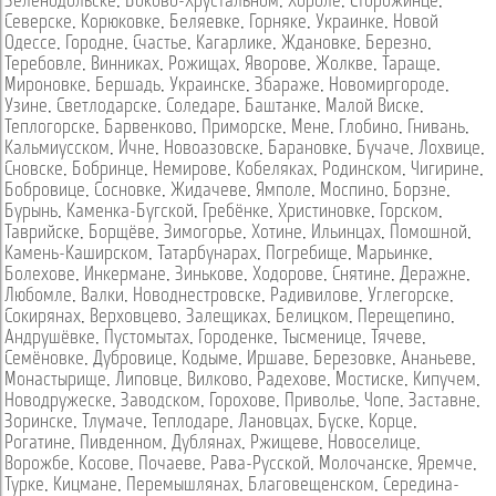
Зеленодольске
,
Боково-Хрустальном
,
Хороле
,
Сторожинце
,
Северске
,
Корюковке
,
Беляевке
,
Горняке
,
Украинке
,
Новой
Одессе
,
Городне
,
Счастье
,
Кагарлике
,
Ждановке
,
Березно
,
Теребовле
,
Винниках
,
Рожищах
,
Яворове
,
Жолкве
,
Тараще
,
Мироновке
,
Бершадь
,
Украинске
,
Збараже
,
Новомиргороде
,
Узине
,
Светлодарске
,
Соледаре
,
Баштанке
,
Малой Виске
,
Теплогорске
,
Барвенково
,
Приморске
,
Мене
,
Глобино
,
Гнивань
,
Кальмиусском
,
Ичне
,
Новоазовске
,
Барановке
,
Бучаче
,
Лохвице
,
Сновске
,
Бобринце
,
Немирове
,
Кобеляках
,
Родинском
,
Чигирине
,
Бобровице
,
Сосновке
,
Жидачеве
,
Ямполе
,
Моспино
,
Борзне
,
Бурынь
,
Каменка-Бугской
,
Гребёнке
,
Христиновке
,
Горском
,
Таврийске
,
Борщёве
,
Зимогорье
,
Хотине
,
Ильинцах
,
Помошной
,
Камень-Каширском
,
Татарбунарах
,
Погребище
,
Марьинке
,
Болехове
,
Инкермане
,
Зинькове
,
Ходорове
,
Снятине
,
Деражне
,
Любомле
,
Валки
,
Новоднестровске
,
Радивилове
,
Углегорске
,
Сокирянах
,
Верховцево
,
Залещиках
,
Белицком
,
Перещепино
,
Андрушёвке
,
Пустомытах
,
Городенке
,
Тысменице
,
Тячеве
,
Семёновке
,
Дубровице
,
Кодыме
,
Иршаве
,
Березовке
,
Ананьеве
,
Монастырище
,
Липовце
,
Вилково
,
Радехове
,
Мостиске
,
Кипучем
,
Новодружеске
,
Заводском
,
Горохове
,
Приволье
,
Чопе
,
Заставне
,
Зоринске
,
Тлумаче
,
Теплодаре
,
Лановцах
,
Буске
,
Корце
,
Рогатине
,
Пивденном
,
Дублянах
,
Ржищеве
,
Новоселице
,
Ворожбе
,
Косове
,
Почаеве
,
Рава-Русской
,
Молочанске
,
Яремче
,
Турке
,
Кицмане
,
Перемышлянах
,
Благовещенском
,
Середина-