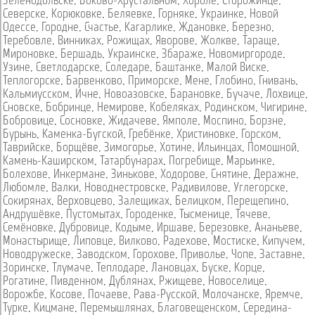
Зеленодольске
,
Боково-Хрустальном
,
Хороле
,
Сторожинце
,
Северске
,
Корюковке
,
Беляевке
,
Горняке
,
Украинке
,
Новой
Одессе
,
Городне
,
Счастье
,
Кагарлике
,
Ждановке
,
Березно
,
Теребовле
,
Винниках
,
Рожищах
,
Яворове
,
Жолкве
,
Тараще
,
Мироновке
,
Бершадь
,
Украинске
,
Збараже
,
Новомиргороде
,
Узине
,
Светлодарске
,
Соледаре
,
Баштанке
,
Малой Виске
,
Теплогорске
,
Барвенково
,
Приморске
,
Мене
,
Глобино
,
Гнивань
,
Кальмиусском
,
Ичне
,
Новоазовске
,
Барановке
,
Бучаче
,
Лохвице
,
Сновске
,
Бобринце
,
Немирове
,
Кобеляках
,
Родинском
,
Чигирине
,
Бобровице
,
Сосновке
,
Жидачеве
,
Ямполе
,
Моспино
,
Борзне
,
Бурынь
,
Каменка-Бугской
,
Гребёнке
,
Христиновке
,
Горском
,
Таврийске
,
Борщёве
,
Зимогорье
,
Хотине
,
Ильинцах
,
Помошной
,
Камень-Каширском
,
Татарбунарах
,
Погребище
,
Марьинке
,
Болехове
,
Инкермане
,
Зинькове
,
Ходорове
,
Снятине
,
Деражне
,
Любомле
,
Валки
,
Новоднестровске
,
Радивилове
,
Углегорске
,
Сокирянах
,
Верховцево
,
Залещиках
,
Белицком
,
Перещепино
,
Андрушёвке
,
Пустомытах
,
Городенке
,
Тысменице
,
Тячеве
,
Семёновке
,
Дубровице
,
Кодыме
,
Иршаве
,
Березовке
,
Ананьеве
,
Монастырище
,
Липовце
,
Вилково
,
Радехове
,
Мостиске
,
Кипучем
,
Новодружеске
,
Заводском
,
Горохове
,
Приволье
,
Чопе
,
Заставне
,
Зоринске
,
Тлумаче
,
Теплодаре
,
Лановцах
,
Буске
,
Корце
,
Рогатине
,
Пивденном
,
Дублянах
,
Ржищеве
,
Новоселице
,
Ворожбе
,
Косове
,
Почаеве
,
Рава-Русской
,
Молочанске
,
Яремче
,
Турке
,
Кицмане
,
Перемышлянах
,
Благовещенском
,
Середина-