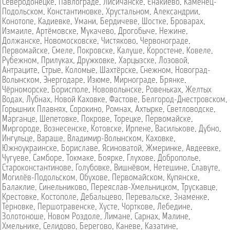
Северодонецке
,
Павлограде
,
Лисичанске
,
Енакиево
,
Каменец-
Подольском
,
Константиновке
,
Хрустальном
,
Александрии
,
Конотопе
,
Кадиевке
,
Умани
,
Бердичеве
,
Шостке
,
Броварах
,
Измаиле
,
Артёмовске
,
Мукачево
,
Дрогобыче
,
Нежине
,
Должанске
,
Новомосковске
,
Чистяково
,
Червонограде
,
Первомайске
,
Смеле
,
Покровске
,
Калуше
,
Коростене
,
Ковеле
,
Рубежном
,
Прилуках
,
Дружковке
,
Харцызске
,
Лозовой
,
Антраците
,
Стрые
,
Коломые
,
Шахтёрске
,
Снежном
,
Новоград-
Волынском
,
Энергодаре
,
Изюме
,
Мирнограде
,
Брянке
,
Чёрноморске
,
Борисполе
,
Нововолынске
,
Ровеньках
,
Желтых
Водах
,
Лубнах
,
Новой Каховке
,
Фастове
,
Белгород-Днестровском
,
Горышних Плавнях
,
Сорокино
,
Ромнах
,
Ахтырке
,
Светловодске
,
Марганце
,
Шепетовке
,
Покрове
,
Торецке
,
Первомайске
,
Миргороде
,
Вознесенске
,
Котовске
,
Ирпене
,
Василькове
,
Дубно
,
Ингульце
,
Вараше
,
Владимир-Волынском
,
Каховке
,
Южноукраинске
,
Бориславе
,
Ясиноватой
,
Жмеринке
,
Авдеевке
,
Чугуеве
,
Самборе
,
Токмаке
,
Боярке
,
Глухове
,
Доброполье
,
Староконстантинове
,
Голубовке
,
Вишнёвом
,
Нетешине
,
Славуте
,
Могилёв-Подольском
,
Обухове
,
Первомайском
,
Купянске
,
Балаклие
,
Синельниково
,
Переяслав-Хмельницком
,
Трускавце
,
Крестовке
,
Костополе
,
Дебальцево
,
Перевальске
,
Знаменке
,
Терновке
,
Першотравенске
,
Хусте
,
Чорткове
,
Лебедине
,
Золотоноше
,
Новом Роздоле
,
Лимане
,
Сарнах
,
Малине
,
Хмельнике
,
Селидово
,
Берегово
,
Каневе
,
Казатине
,