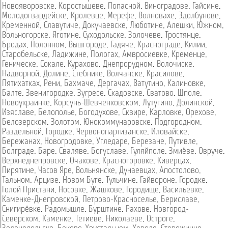
Новояворовске
,
Коростышеве
,
Попасной
,
Виноградове
,
Гайсине
,
Молодогвардейске
,
Кролевце
,
Мерефе
,
Волновахе
,
Здолбунове
,
Кременной
,
Славутиче
,
Докучаевске
,
Люботине
,
Алешки
,
Южном
,
Вольногорске
,
Яготине
,
Суходольске
,
Золочеве
,
Тростянце
,
Бродах
,
Полонном
,
Вышгороде
,
Гадяче
,
Краснограде
,
Килии
,
Старобельске
,
Ладижине
,
Пологах
,
Амвросиевке
,
Кременце
,
Геническе
,
Сокале
,
Курахово
,
Днепрорудном
,
Волочиске
,
Надворной
,
Долине
,
Стебнике
,
Волчанске
,
Красилове
,
Пятихатках
,
Рени
,
Бахмаче
,
Дергачах
,
Ватутино
,
Калиновке
,
Балте
,
Звенигородке
,
Зугресе
,
Скадовске
,
Сватово
,
Шполе
,
Новоукраинке
,
Корсунь-Шевченковском
,
Лутугино
,
Долинской
,
Изяславе
,
Белополье
,
Богодухове
,
Сквире
,
Карловке
,
Орехове
,
Белозерском
,
Золотом
,
Юнокоммунаровске
,
Подгородном
,
Раздельной
,
Городке
,
Червонопартизанске
,
Иловайске
,
Бережанах
,
Новогродовке
,
Угледаре
,
Березане
,
Путивле
,
Болграде
,
Баре
,
Сваляве
,
Богуславе
,
Гуляйполе
,
Змиёве
,
Овруче
,
Верхнеднепровске
,
Очакове
,
Красногоровке
,
Киверцах
,
Пирятине
,
Часов Яре
,
Вольнянске
,
Дунаевцах
,
Апостолово
,
Тальном
,
Арцизе
,
Новом Буге
,
Тульчине
,
Гайвороне
,
Городке
,
Голой Пристани
,
Носовке
,
Жашкове
,
Городище
,
Васильевке
,
Каменке-Днепровской
,
Петрово-Красноселье
,
Бериславе
,
Снигирёвке
,
Радомышле
,
Бурштине
,
Рахове
,
Новгород-
Северском
,
Каменке
,
Тетиеве
,
Николаеве
,
Остроге
,