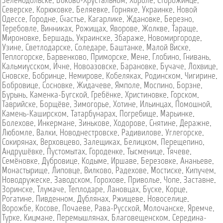
Зеленодольске
,
Боково-Хрустальном
,
Хороле
,
Сторожинце
,
Северске
,
Корюковке
,
Беляевке
,
Горняке
,
Украинке
,
Новой
Одессе
,
Городне
,
Счастье
,
Кагарлике
,
Ждановке
,
Березно
,
Теребовле
,
Винниках
,
Рожищах
,
Яворове
,
Жолкве
,
Тараще
,
Мироновке
,
Бершадь
,
Украинске
,
Збараже
,
Новомиргороде
,
Узине
,
Светлодарске
,
Соледаре
,
Баштанке
,
Малой Виске
,
Теплогорске
,
Барвенково
,
Приморске
,
Мене
,
Глобино
,
Гнивань
,
Кальмиусском
,
Ичне
,
Новоазовске
,
Барановке
,
Бучаче
,
Лохвице
,
Сновске
,
Бобринце
,
Немирове
,
Кобеляках
,
Родинском
,
Чигирине
,
Бобровице
,
Сосновке
,
Жидачеве
,
Ямполе
,
Моспино
,
Борзне
,
Бурынь
,
Каменка-Бугской
,
Гребёнке
,
Христиновке
,
Горском
,
Таврийске
,
Борщёве
,
Зимогорье
,
Хотине
,
Ильинцах
,
Помошной
,
Камень-Каширском
,
Татарбунарах
,
Погребище
,
Марьинке
,
Болехове
,
Инкермане
,
Зинькове
,
Ходорове
,
Снятине
,
Деражне
,
Любомле
,
Валки
,
Новоднестровске
,
Радивилове
,
Углегорске
,
Сокирянах
,
Верховцево
,
Залещиках
,
Белицком
,
Перещепино
,
Андрушёвке
,
Пустомытах
,
Городенке
,
Тысменице
,
Тячеве
,
Семёновке
,
Дубровице
,
Кодыме
,
Иршаве
,
Березовке
,
Ананьеве
,
Монастырище
,
Липовце
,
Вилково
,
Радехове
,
Мостиске
,
Кипучем
,
Новодружеске
,
Заводском
,
Горохове
,
Приволье
,
Чопе
,
Заставне
,
Зоринске
,
Тлумаче
,
Теплодаре
,
Лановцах
,
Буске
,
Корце
,
Рогатине
,
Пивденном
,
Дублянах
,
Ржищеве
,
Новоселице
,
Ворожбе
,
Косове
,
Почаеве
,
Рава-Русской
,
Молочанске
,
Яремче
,
Турке
,
Кицмане
,
Перемышлянах
,
Благовещенском
,
Середина-