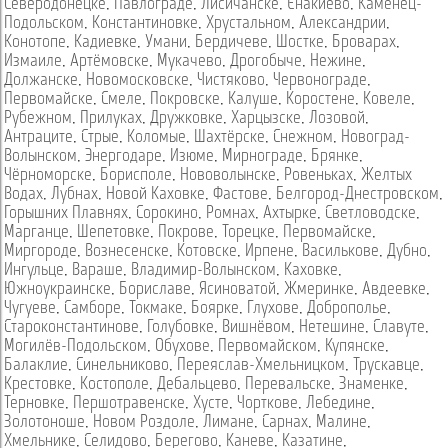
Северодонецке
,
Павлограде
,
Лисичанске
,
Енакиево
,
Каменец-
Подольском
,
Константиновке
,
Хрустальном
,
Александрии
,
Конотопе
,
Кадиевке
,
Умани
,
Бердичеве
,
Шостке
,
Броварах
,
Измаиле
,
Артёмовске
,
Мукачево
,
Дрогобыче
,
Нежине
,
Должанске
,
Новомосковске
,
Чистяково
,
Червонограде
,
Первомайске
,
Смеле
,
Покровске
,
Калуше
,
Коростене
,
Ковеле
,
Рубежном
,
Прилуках
,
Дружковке
,
Харцызске
,
Лозовой
,
Антраците
,
Стрые
,
Коломые
,
Шахтёрске
,
Снежном
,
Новоград-
Волынском
,
Энергодаре
,
Изюме
,
Мирнограде
,
Брянке
,
Чёрноморске
,
Борисполе
,
Нововолынске
,
Ровеньках
,
Желтых
Водах
,
Лубнах
,
Новой Каховке
,
Фастове
,
Белгород-Днестровском
,
Горышних Плавнях
,
Сорокино
,
Ромнах
,
Ахтырке
,
Светловодске
,
Марганце
,
Шепетовке
,
Покрове
,
Торецке
,
Первомайске
,
Миргороде
,
Вознесенске
,
Котовске
,
Ирпене
,
Василькове
,
Дубно
,
Ингульце
,
Вараше
,
Владимир-Волынском
,
Каховке
,
Южноукраинске
,
Бориславе
,
Ясиноватой
,
Жмеринке
,
Авдеевке
,
Чугуеве
,
Самборе
,
Токмаке
,
Боярке
,
Глухове
,
Доброполье
,
Староконстантинове
,
Голубовке
,
Вишнёвом
,
Нетешине
,
Славуте
,
Могилёв-Подольском
,
Обухове
,
Первомайском
,
Купянске
,
Балаклие
,
Синельниково
,
Переяслав-Хмельницком
,
Трускавце
,
Крестовке
,
Костополе
,
Дебальцево
,
Перевальске
,
Знаменке
,
Терновке
,
Першотравенске
,
Хусте
,
Чорткове
,
Лебедине
,
Золотоноше
,
Новом Роздоле
,
Лимане
,
Сарнах
,
Малине
,
Хмельнике
,
Селидово
,
Берегово
,
Каневе
,
Казатине
,