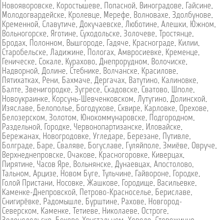
Новояворовске
,
Коростышеве
,
Попасной
,
Виноградове
,
Гайсине
,
Молодогвардейске
,
Кролевце
,
Мерефе
,
Волновахе
,
Здолбунове
,
Кременной
,
Славутиче
,
Докучаевске
,
Люботине
,
Алешки
,
Южном
,
Вольногорске
,
Яготине
,
Суходольске
,
Золочеве
,
Тростянце
,
Бродах
,
Полонном
,
Вышгороде
,
Гадяче
,
Краснограде
,
Килии
,
Старобельске
,
Ладижине
,
Пологах
,
Амвросиевке
,
Кременце
,
Геническе
,
Сокале
,
Курахово
,
Днепрорудном
,
Волочиске
,
Надворной
,
Долине
,
Стебнике
,
Волчанске
,
Красилове
,
Пятихатках
,
Рени
,
Бахмаче
,
Дергачах
,
Ватутино
,
Калиновке
,
Балте
,
Звенигородке
,
Зугресе
,
Скадовске
,
Сватово
,
Шполе
,
Новоукраинке
,
Корсунь-Шевченковском
,
Лутугино
,
Долинской
,
Изяславе
,
Белополье
,
Богодухове
,
Сквире
,
Карловке
,
Орехове
,
Белозерском
,
Золотом
,
Юнокоммунаровске
,
Подгородном
,
Раздельной
,
Городке
,
Червонопартизанске
,
Иловайске
,
Бережанах
,
Новогродовке
,
Угледаре
,
Березане
,
Путивле
,
Болграде
,
Баре
,
Сваляве
,
Богуславе
,
Гуляйполе
,
Змиёве
,
Овруче
,
Верхнеднепровске
,
Очакове
,
Красногоровке
,
Киверцах
,
Пирятине
,
Часов Яре
,
Вольнянске
,
Дунаевцах
,
Апостолово
,
Тальном
,
Арцизе
,
Новом Буге
,
Тульчине
,
Гайвороне
,
Городке
,
Голой Пристани
,
Носовке
,
Жашкове
,
Городище
,
Васильевке
,
Каменке-Днепровской
,
Петрово-Красноселье
,
Бериславе
,
Снигирёвке
,
Радомышле
,
Бурштине
,
Рахове
,
Новгород-
Северском
,
Каменке
,
Тетиеве
,
Николаеве
,
Остроге
,