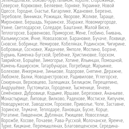
Зеленодольске
,
Боково-Хрустальном
,
Хороле
,
Сторожинце
,
Северске
,
Корюковке
,
Беляевке
,
Горняке
,
Украинке
,
Новой
Одессе
,
Городне
,
Счастье
,
Кагарлике
,
Ждановке
,
Березно
,
Теребовле
,
Винниках
,
Рожищах
,
Яворове
,
Жолкве
,
Тараще
,
Мироновке
,
Бершадь
,
Украинске
,
Збараже
,
Новомиргороде
,
Узине
,
Светлодарске
,
Соледаре
,
Баштанке
,
Малой Виске
,
Теплогорске
,
Барвенково
,
Приморске
,
Мене
,
Глобино
,
Гнивань
,
Кальмиусском
,
Ичне
,
Новоазовске
,
Барановке
,
Бучаче
,
Лохвице
,
Сновске
,
Бобринце
,
Немирове
,
Кобеляках
,
Родинском
,
Чигирине
,
Бобровице
,
Сосновке
,
Жидачеве
,
Ямполе
,
Моспино
,
Борзне
,
Бурынь
,
Каменка-Бугской
,
Гребёнке
,
Христиновке
,
Горском
,
Таврийске
,
Борщёве
,
Зимогорье
,
Хотине
,
Ильинцах
,
Помошной
,
Камень-Каширском
,
Татарбунарах
,
Погребище
,
Марьинке
,
Болехове
,
Инкермане
,
Зинькове
,
Ходорове
,
Снятине
,
Деражне
,
Любомле
,
Валки
,
Новоднестровске
,
Радивилове
,
Углегорске
,
Сокирянах
,
Верховцево
,
Залещиках
,
Белицком
,
Перещепино
,
Андрушёвке
,
Пустомытах
,
Городенке
,
Тысменице
,
Тячеве
,
Семёновке
,
Дубровице
,
Кодыме
,
Иршаве
,
Березовке
,
Ананьеве
,
Монастырище
,
Липовце
,
Вилково
,
Радехове
,
Мостиске
,
Кипучем
,
Новодружеске
,
Заводском
,
Горохове
,
Приволье
,
Чопе
,
Заставне
,
Зоринске
,
Тлумаче
,
Теплодаре
,
Лановцах
,
Буске
,
Корце
,
Рогатине
,
Пивденном
,
Дублянах
,
Ржищеве
,
Новоселице
,
Ворожбе
,
Косове
,
Почаеве
,
Рава-Русской
,
Молочанске
,
Яремче
,
Турке
,
Кицмане
,
Перемышлянах
,
Благовещенском
,
Середина-