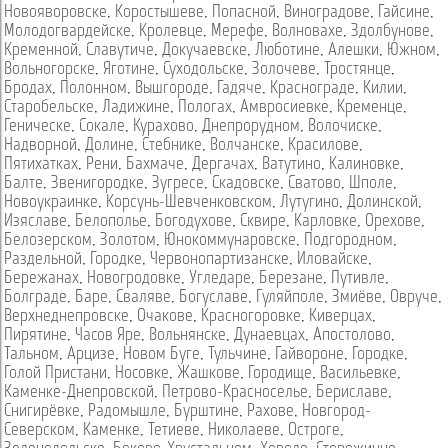
Новояворовске
,
Коростышеве
,
Попасной
,
Виноградове
,
Гайсине
,
Молодогвардейске
,
Кролевце
,
Мерефе
,
Волновахе
,
Здолбунове
,
Кременной
,
Славутиче
,
Докучаевске
,
Люботине
,
Алешки
,
Южном
,
Вольногорске
,
Яготине
,
Суходольске
,
Золочеве
,
Тростянце
,
Бродах
,
Полонном
,
Вышгороде
,
Гадяче
,
Краснограде
,
Килии
,
Старобельске
,
Ладижине
,
Пологах
,
Амвросиевке
,
Кременце
,
Геническе
,
Сокале
,
Курахово
,
Днепрорудном
,
Волочиске
,
Надворной
,
Долине
,
Стебнике
,
Волчанске
,
Красилове
,
Пятихатках
,
Рени
,
Бахмаче
,
Дергачах
,
Ватутино
,
Калиновке
,
Балте
,
Звенигородке
,
Зугресе
,
Скадовске
,
Сватово
,
Шполе
,
Новоукраинке
,
Корсунь-Шевченковском
,
Лутугино
,
Долинской
,
Изяславе
,
Белополье
,
Богодухове
,
Сквире
,
Карловке
,
Орехове
,
Белозерском
,
Золотом
,
Юнокоммунаровске
,
Подгородном
,
Раздельной
,
Городке
,
Червонопартизанске
,
Иловайске
,
Бережанах
,
Новогродовке
,
Угледаре
,
Березане
,
Путивле
,
Болграде
,
Баре
,
Сваляве
,
Богуславе
,
Гуляйполе
,
Змиёве
,
Овруче
,
Верхнеднепровске
,
Очакове
,
Красногоровке
,
Киверцах
,
Пирятине
,
Часов Яре
,
Вольнянске
,
Дунаевцах
,
Апостолово
,
Тальном
,
Арцизе
,
Новом Буге
,
Тульчине
,
Гайвороне
,
Городке
,
Голой Пристани
,
Носовке
,
Жашкове
,
Городище
,
Васильевке
,
Каменке-Днепровской
,
Петрово-Красноселье
,
Бериславе
,
Снигирёвке
,
Радомышле
,
Бурштине
,
Рахове
,
Новгород-
Северском
,
Каменке
,
Тетиеве
,
Николаеве
,
Остроге
,