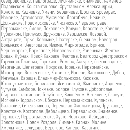
Северодонецке
,
Павлограде
,
Лисичанске
,
Енакиево
,
Каменец-
Подольском
,
Константиновке
,
Хрустальном
,
Александрии
,
Конотопе
,
Кадиевке
,
Умани
,
Бердичеве
,
Шостке
,
Броварах
,
Измаиле
,
Артёмовске
,
Мукачево
,
Дрогобыче
,
Нежине
,
Должанске
,
Новомосковске
,
Чистяково
,
Червонограде
,
Первомайске
,
Смеле
,
Покровске
,
Калуше
,
Коростене
,
Ковеле
,
Рубежном
,
Прилуках
,
Дружковке
,
Харцызске
,
Лозовой
,
Антраците
,
Стрые
,
Коломые
,
Шахтёрске
,
Снежном
,
Новоград-
Волынском
,
Энергодаре
,
Изюме
,
Мирнограде
,
Брянке
,
Чёрноморске
,
Борисполе
,
Нововолынске
,
Ровеньках
,
Желтых
Водах
,
Лубнах
,
Новой Каховке
,
Фастове
,
Белгород-Днестровском
,
Горышних Плавнях
,
Сорокино
,
Ромнах
,
Ахтырке
,
Светловодске
,
Марганце
,
Шепетовке
,
Покрове
,
Торецке
,
Первомайске
,
Миргороде
,
Вознесенске
,
Котовске
,
Ирпене
,
Василькове
,
Дубно
,
Ингульце
,
Вараше
,
Владимир-Волынском
,
Каховке
,
Южноукраинске
,
Бориславе
,
Ясиноватой
,
Жмеринке
,
Авдеевке
,
Чугуеве
,
Самборе
,
Токмаке
,
Боярке
,
Глухове
,
Доброполье
,
Староконстантинове
,
Голубовке
,
Вишнёвом
,
Нетешине
,
Славуте
,
Могилёв-Подольском
,
Обухове
,
Первомайском
,
Купянске
,
Балаклие
,
Синельниково
,
Переяслав-Хмельницком
,
Трускавце
,
Крестовке
,
Костополе
,
Дебальцево
,
Перевальске
,
Знаменке
,
Терновке
,
Першотравенске
,
Хусте
,
Чорткове
,
Лебедине
,
Золотоноше
,
Новом Роздоле
,
Лимане
,
Сарнах
,
Малине
,
Хмельнике
,
Селидово
,
Берегово
,
Каневе
,
Казатине
,